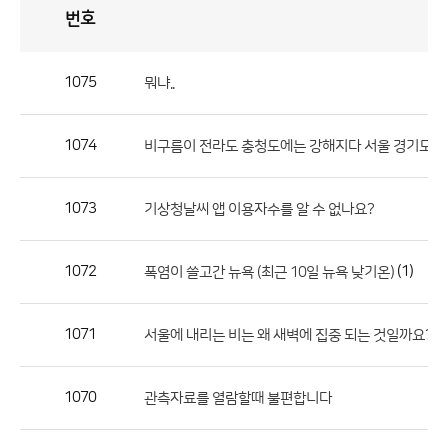
번호
자
유
토
론
게
시
판
1075
뭐냐..
자
유
1074
비구름이 전라도 충청도에는 강해지다 서울 경기도쪽
토
론
게
1073
기상청날씨 앱 이용자수를 알 수 없나요?
시
판
1072
(1)
폭염이 쓸고간 뉴욕 (최근 10일 뉴욕 낮기온)
으
로
1071
서울에 내리는 비는 왜 새벽에 집중 되는 것일까요???
번
호,
제
1070
관측자료를 열람할때 불편합니다
목,