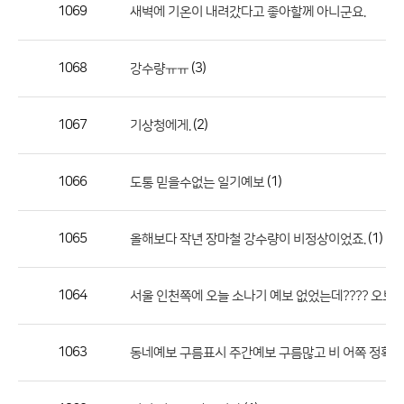
작
1069
새벽에 기온이 내려갔다고 좋아할께 아니군요.
성
자,
1068
(3)
강수량ㅠㅠ
등
록
일
1067
(2)
기상청에게.
의
정
1066
(1)
도통 믿을수없는 일기예보
보
를
1065
(1)
올해보다 작년 장마철 강수량이 비정상이었죠.
제
공
합
1064
(
서울 인천쪽에 오늘 소나기 예보 없었는데???? 오보
니
다.
1063
동네예보 구름표시 주간예보 구름많고 비 어쪽 정확하