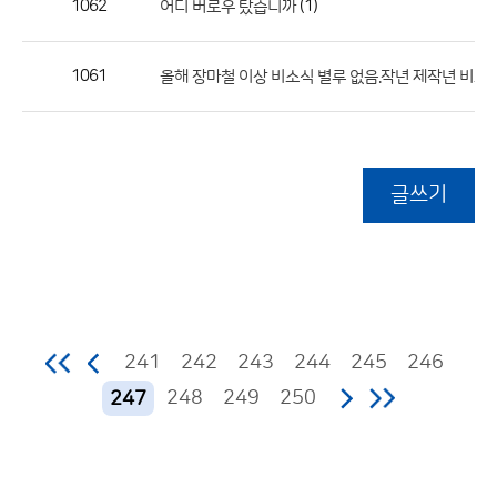
1062
(1)
어디 버로우 탔습니까
1061
올해 장마철 이상 비소식 별루 없음.작년 제작년 비교
글쓰기
241
242
243
244
245
246
248
249
250
247