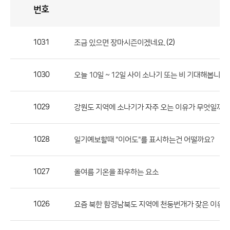
번호
자
유
토
론
게
시
판
1031
(2)
조금 있으면 장마시즌이겠네요.
자
유
1030
오늘 10일 ~ 12일 사이 소나기 또는 비 기대해봅니다...
토
론
게
1029
강원도 지역에 소나기가 자주 오는 이유가 무엇일까요
시
판
1028
일기예보할때 "이어도"를 표시하는건 어떨까요?
으
로
1027
올여름 기온을 좌우하는 요소
번
호,
제
1026
요즘 북한 함경남북도 지역에 천둥번개가 잦은 이유 
목,