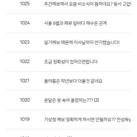
작
1025
주간예보에서 요즘 비소식이 뜸하네요? 동서 고압대 
성
자,
1024
서울 8월과 페루 앞바다 해수온 관계
등
록
일
1023
일기예보 때문에 이사날까지 연기했습니다!
의
정
1022
조금 정확성이 있어으면합니다
보
를
1021
올여름은 작년보다 더울것 같네요
제
공
합
1020
(2)
윤달은 못 속여 올장마는???
니
다.
1019
기상청 예보 정확하게 하시면 안될까요?? 전성옥님 