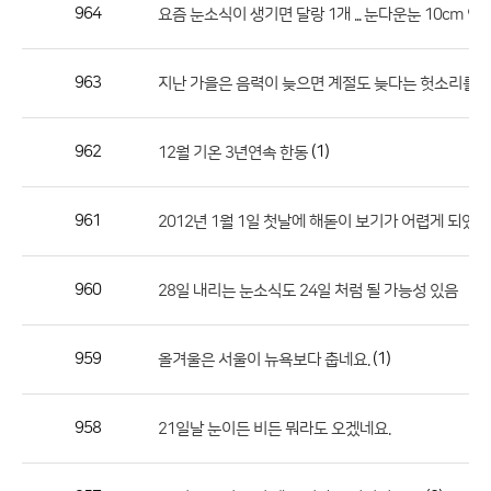
작
964
요즘 눈소식이 생기면 달랑 1개 ... 눈다운눈 10cm 언
성
자,
963
지난 가을은 음력이 늦으면 계절도 늦다는 헛소리를 반
등
록
일
962
(1)
12월 기온 3년연속 한동
의
정
961
2012년 1월 1일 첫날에 해돋이 보기가 어렵게 되었네요.
보
를
960
28일 내리는 눈소식도 24일 처럼 될 가능성 있음
제
공
합
959
(1)
올겨울은 서울이 뉴욕보다 춥네요.
니
다.
958
21일날 눈이든 비든 뭐라도 오겠네요.