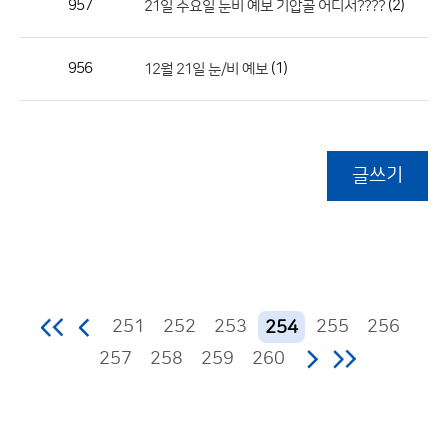
957
(2)
21일 수요일 눈비 예보 기압골 어디서????
956
(1)
12월 21일 눈/비 예보
글쓰기
251
252
253
255
256
254
257
258
259
260