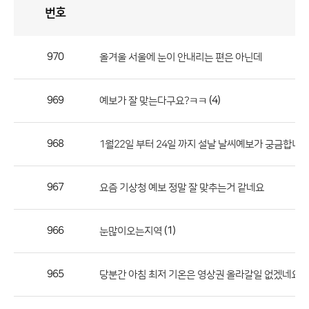
번호
자
유
토
론
게
시
판
970
올겨울 서울에 눈이 안내리는 편은 아닌데
자
유
969
(4)
예보가 잘 맞는다구요?ㅋㅋ
토
론
게
968
1월22일 부터 24일 까지 설날 날씨예보가 궁금합니
시
판
967
요즘 기상청 예보 정말 잘 맞추는거 같네요
으
로
966
(1)
눈많이오는지역
번
호,
제
965
당분간 아침 최저 기온은 영상권 올라갈일 없겠네요?
목,