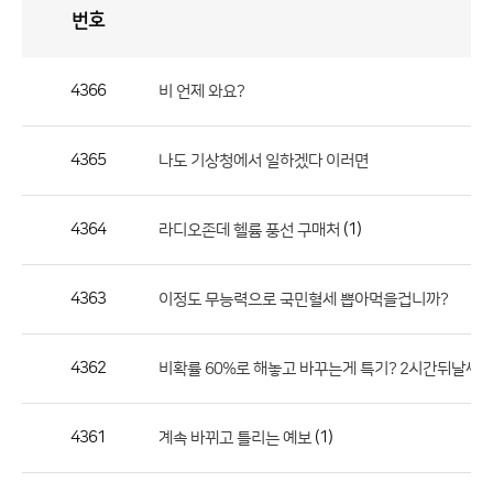
번호
자
유
토
론
게
시
판
4366
비 언제 와요?
자
유
4365
나도 기상청에서 일하겠다 이러면
토
론
게
4364
(1)
라디오존데 헬륨 풍선 구매처
시
판
4363
이정도 무능력으로 국민혈세 뽑아먹을겁니까?
으
로
4362
비확률 60%로 해놓고 바꾸는게 특기? 2시간뒤날씨
번
호,
제
4361
(1)
계속 바뀌고 틀리는 예보
목,