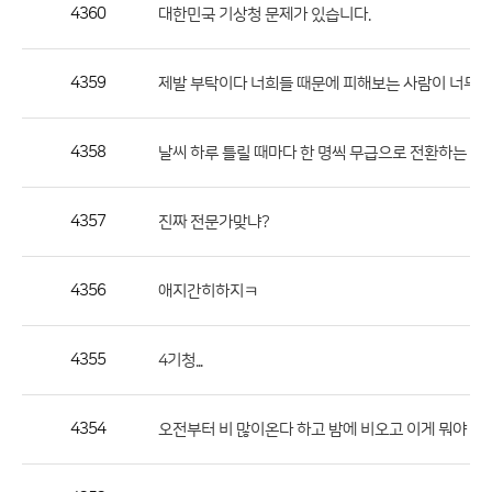
작
4360
대한민국 기상청 문제가 있습니다.
성
자,
4359
제발 부탁이다 너희들 때문에 피해보는 사람이 너무 
등
록
일
4358
날씨 하루 틀릴 때마다 한 명씩 무급으로 전환하는 게
의
정
4357
진짜 전문가맞냐?
보
를
4356
애지간히하지ㅋ
제
공
합
4355
4기청...
니
다.
4354
오전부터 비 많이온다 하고 밤에 비오고 이게 뭐야