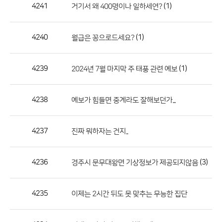
작
4241
(1)
거기서 왜 400명이나 일하세연?
성
자,
4240
(1)
월급은 꽁으로드세요?
등
록
일
4239
(1)
2024년 7월 마지막 주 태풍 관련 예보
의
정
4238
예보가 힘들면 중계라도 잘해보던가...
보
를
4237
진짜 뭐하자는 건지..
제
공
합
4236
(3)
경주시 문무대왕면 기상정보가 제공되지않음
니
다.
4235
이제는 2시간 뒤도 못 맞추는 무능한 집단