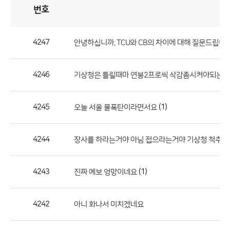
번호
자
유
토
론
게
시
판
4247
안녕하십니까. TCU와 CB의 차이에 대해 질문드립니다
자
유
4246
기상청은 틀릴때마 연봉2프로씩 삭감좀시켜야되는거
토
론
게
4245
(1)
오늘 서울 물폭탄이라면서요
시
판
4244
장사를 하라는거야 아님 접으라는거야 기상청 척추를
으
로
4243
(1)
진짜 예보 엉망이네요
번
호,
제
4242
아니 화나서 미치겠네요
목,