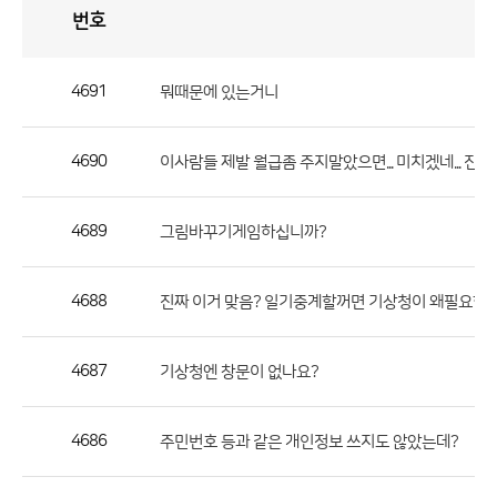
번호
자
유
토
론
게
시
판
4691
뭐때문에 있는거니
자
유
4690
이사람들 제발 월급좀 주지말았으면... 미치겠네... 진짜
토
론
게
4689
그림바꾸기게임하십니까?
시
판
4688
진짜 이거 맞음? 일기중계할꺼면 기상청이 왜필요함?
으
로
4687
기상청엔 창문이 없나요?
번
호,
제
4686
주민번호 등과 같은 개인정보 쓰지도 않았는데?
목,