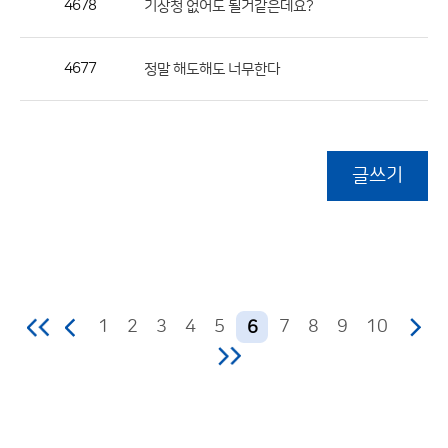
4678
기상청 없어도 될거같은데요?
4677
정말 해도해도 너무한다
글쓰기
1
2
3
4
5
7
8
9
10
6