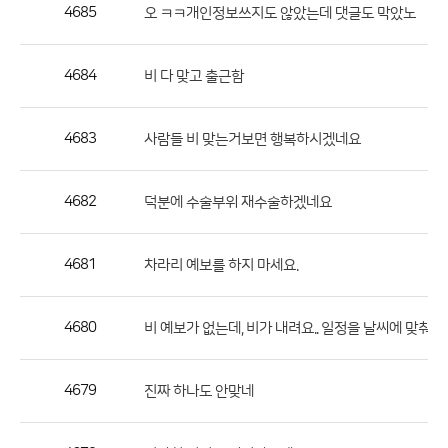
작
4685
오 ㅋㅋ개인정보쓰지도 않았는데 댓글도 막았노
성
자,
4684
비 다 맞고 출근함
등
록
일
4683
사람들 비 맞는거보면 행복하시겠네요
의
정
4682
덕분에 수술부위 재수술하겠네요
보
를
4681
차라리 예보를 하지 마세요.
제
공
합
4680
비 예보가 없는데, 비가 내려요.. 일정을 날씨에 맞춰서
니
다.
4679
진짜 하나도 안맞네