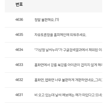
번호
자
유
토
론
게
시
판
4636
(1)
정말 불편해요.
자
유
4635
자유토론창을 홈피메인에 띄워주세요.
토
론
게
4634
"기상청 날씨누리"가 구글검색결과에서 제외된 이유가
시
판
4633
홈화면에서 강릉 북강릉 아이콘이 겹치지 않게 해주세
으
로
4632
홈화면, 앱화면 너무 불편하게 개편하였네요...그리고
번
호,
제
4631
비 오고 있는데 날씨 예보에는 해가 떠있다고 뜨네요
목,