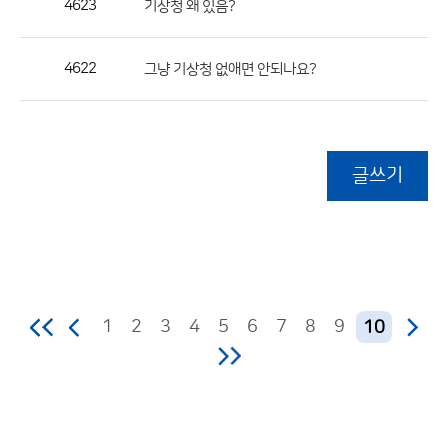
4623
기상청 왜 있음?
4622
그냥 기상청 없애면 안되나요?
글쓰기
1
2
3
4
5
6
7
8
9
10