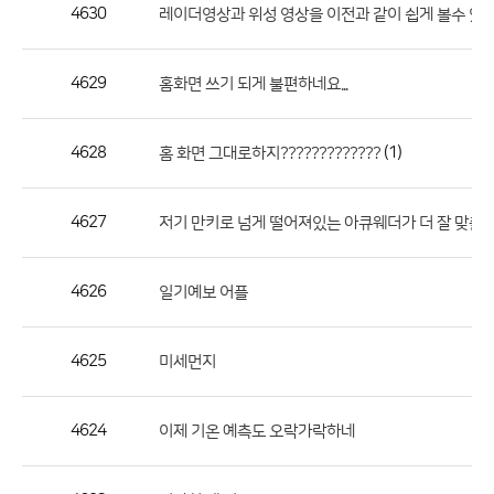
작
4630
레이더영상과 위성 영상을 이전과 같이 쉽게 볼수 있게
성
자,
4629
홈화면 쓰기 되게 불편하네요...
등
록
일
4628
(1)
홈 화면 그대로하지?????????????
의
정
4627
저기 만키로 넘게 떨어져있는 아큐웨더가 더 잘 맞출까
보
를
4626
일기예보 어플
제
공
합
4625
미세먼지
니
다.
4624
이제 기온 예측도 오락가락하네