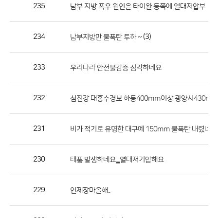
작
235
남부 지방 폭우 원인은 타이완 동쪽에 열대저압부
성
자,
234
(3)
남부지방만 물폭탄 투하 ~
등
록
일
233
우리나라 안전불감증 심각하네요
의
정
232
섬진강 대홍수경보 하동400mm이상 광양시430m
보
를
231
비가 적기로 유명한 대구에 150mm 물폭탄 내렸네요.
제
공
합
230
태풍 발생하네요,,,,열대저기압해요
니
다.
229
언제장마올해..