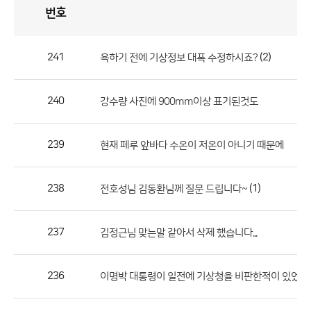
번호
자
유
토
론
게
시
판
241
(2)
욕하기 전에 기상정보 대폭 수정하시죠?
자
유
240
강수량 사진에 900mm이상 표기된것도
토
론
게
239
현재 페루 앞바다 수온이 저온이 아니기 때문에
시
판
238
(1)
전호성님 김동환님께 질문 드립니다~
으
로
237
김정근님 맞는말 같아서 삭제 했습니다...
번
호,
제
236
이명박 대통령이 일전에 기상청을 비판한적이 있었는데
목,