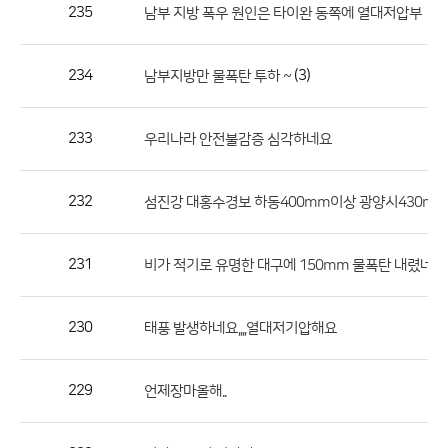
작
235
남부 지방 폭우 원인은 타이완 동쪽에 열대저압부
성
자,
234
(3)
남부지방만 물폭탄 투하 ~
등
록
일
233
우리나라 안전불감증 심각하네요
의
정
232
섬진강 대홍수경보 하동400mm이상 광양시430m
보
를
231
비가 적기로 유명한 대구에 150mm 물폭탄 내렸네요.
제
공
합
230
태풍 발생하네요,,,,열대저기압해요
니
다.
229
언제장마올해..