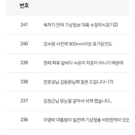
번호
자
유
토
론
게
시
판
241
(2)
욕하기 전에 기상정보 대폭 수정하시죠?
자
유
240
강수량 사진에 900mm이상 표기된것도
토
론
게
239
현재 페루 앞바다 수온이 저온이 아니기 때문에
시
판
238
(1)
전호성님 김동환님께 질문 드립니다~
으
로
237
김정근님 맞는말 같아서 삭제 했습니다...
번
호,
제
236
이명박 대통령이 일전에 기상청을 비판한적이 있었는데
목,