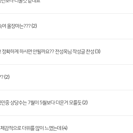
작년보다 더울것 같네요
(2)
속여 올장마는???
(3)
 정확하게 하시면 안될까요?? 전성옥님 작성글 찬성
(2)
??
(2)
민중 상당수는 7월이 5월보다 더운거 모를듯
(4)
 체감적으로 더위를 많이 느꼈는데