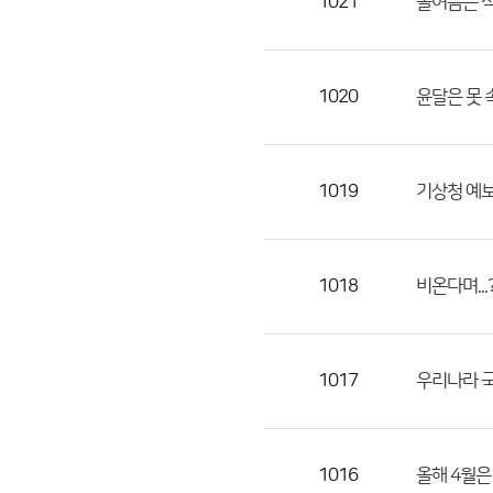
1021
올여름은 
1020
윤달은 못 
1019
기상청 예보
1018
비온다며...
1017
우리나라 국
1016
올해 4월은