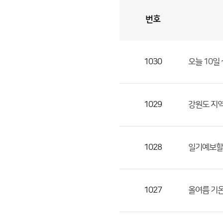
번호
자
유
토
론
게
시
판
1030
오늘 10일 
자
유
토
론
1029
강원도 지역
게
시
판
1028
일기예보할
으
로
번
1027
올여름 기
호,
제