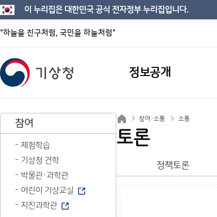
이 누리집은 대한민국 공식 전자정부 누리집입니다.
"하늘을 친구처럼, 국민을 하늘처럼"
정보공개
참여·소통
소통
참여
토론
체험학습
기상청 견학
정책토론
박물관·과학관
어린이 기상교실
지진과학관