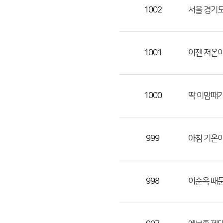
목,
1002
서울 경기
작
성
자,
1001
이젠 저온이
등
록
일
1000
딱 이맘때가
의
정
보
를
999
아침 기온이
제
공
합
998
이순옥 때문
니
다.