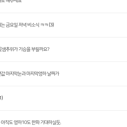
대로 해주세요
(3)
는 금요일 저녁 비소식 ㅋㅋ
꽃샘추위가 기승을 부릴까요?
년값 마지막눈과 마지막영하 날짜가
1)
아직도 영하10도 한파 기대하실듯.