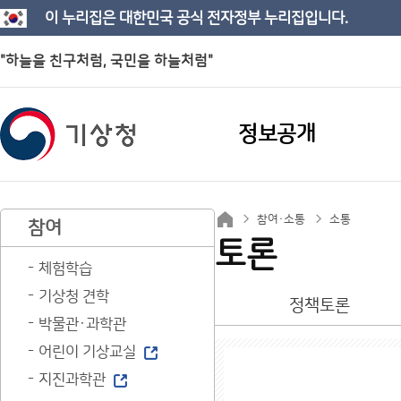
이 누리집은 대한민국 공식 전자정부 누리집입니다.
"하늘을 친구처럼, 국민을 하늘처럼"
정보공개
참여·소통
소통
참여
토론
체험학습
기상청 견학
정책토론
박물관·과학관
어린이 기상교실
지진과학관