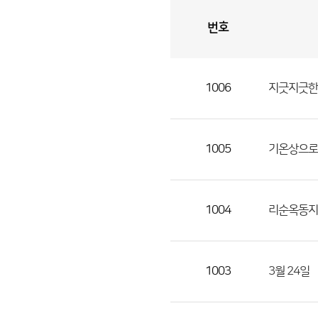
번호
자
유
토
론
게
시
판
1006
지긋지긋한 
자
유
토
론
1005
기온상으로
게
시
판
1004
리순옥동지
으
로
번
1003
3월 24일
호,
제