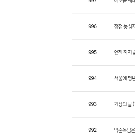
997
예보좀 제
996
점점 늦춰지
995
언제 까지 
994
서울에 평
993
(
기상의 날
992
박순옥님은 