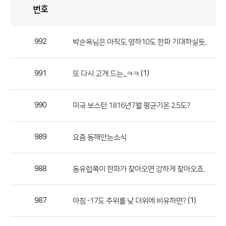
번호
자
유
토
론
게
시
판
992
박순옥님은 아직도 영하10도 한파 기대하실듯.
자
유
991
(1)
또 다시 고개 드는...ㅋㅋ
토
론
게
990
미국 보스턴 1816년7월 평균기온 2.5도?
시
판
989
요즘 동해안눈소식
으
로
988
동유럽쪽이 한파가 찾아오면 강하게 찾아오죠.
번
호,
제
987
(1)
아침 -17도 추위를 낮 더위에 비유하면?
목,