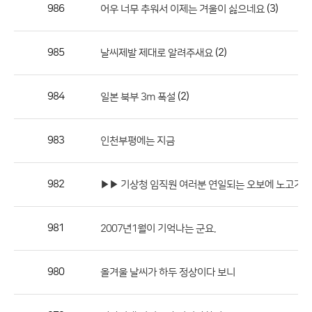
작
986
(3)
어우 너무 추워서 이제는 겨울이 싫으네요
성
자,
985
(2)
날씨제발 제대로 알려주새요
등
록
일
984
(2)
일본 북부 3m 폭설
의
정
983
인천부평에는 지금
보
를
982
▶▶ 기상청 임직원 여러분 연일되는 오보에 노고가 참...
제
공
합
981
2007년1월이 기억나는 군요.
니
다.
980
올겨울 날씨가 하두 정상이다 보니