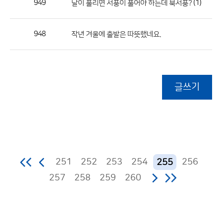
949
(1)
날이 풀리면 서풍이 풀어야 하는데 북서풍?
948
작년 겨울에 출발은 따뜻했네요.
글쓰기
251
252
253
254
256
255
257
258
259
260