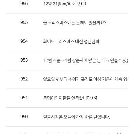
작
956
(1)
12월 21일 눈/비 예보
성
자,
955
올 크리스마스에는 눈예보 있을까요?
등
록
일
954
화이트크리스마스 대신 성탄한파
의
정
953
12월 하순 ~ 1월 상순사이 많은 눈???? 믿을수 있을
보
를
952
일요일 낮부터 추위가 풀려도 아침 기온이 계속 영하
제
공
합
951
(3)
동명이인이란걸 인증합니다.
니
다.
950
일몰시각은 오늘이 가장 빠른 날입니다.