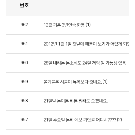
번호
자
유
토
론
게
시
판
962
(1)
12월 기온 3년연속 한동
자
유
961
2012년 1월 1일 첫날에 해돋이 보기가 어렵게 되었네요.
토
론
게
960
28일 내리는 눈소식도 24일 처럼 될 가능성 있음
시
판
959
(1)
올겨울은 서울이 뉴욕보다 춥네요.
으
로
958
21일날 눈이든 비든 뭐라도 오겠네요.
번
호,
제
957
(2)
21일 수요일 눈비 예보 기압골 어디서????
목,