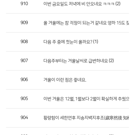
작
910
(2)
이번 금요일도 저녁에 비 안오네요 ㅋㅋㅋ
성
자,
909
올 겨울에는 참 걱정이 되는거 같네요 영하 15도 잦
등
록
일
908
(1)
다음 주 중에 첫눈이 올까요?
의
정
907
(2)
다음주부터는 겨울날씨로 급변하네요
보
를
906
겨울이 이런 점은 좋네요.
제
공
합
905
이번 겨울은 12월, 1월보다 2월이 확실하게 추웠으면 
니
다.
904
황량함이 세한연후 지송지백지후조(歲寒然後 知松柏