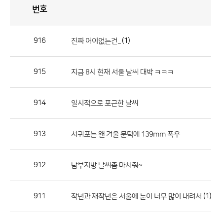
번호
자
유
토
론
게
시
판
916
(1)
진짜 어이없는건...
자
유
915
지금 8시 현재 서울 날씨 대박 ㅋㅋㅋ
토
론
게
914
일시적으로 포근한 날씨
시
판
913
서귀포는 왠 겨울 문턱에 139mm 폭우
으
로
912
남부지방 날씨좀 마쳐줘~
번
호,
제
911
(1)
작년과 재작년은 서울에 눈이 너무 많이 내려서
목,