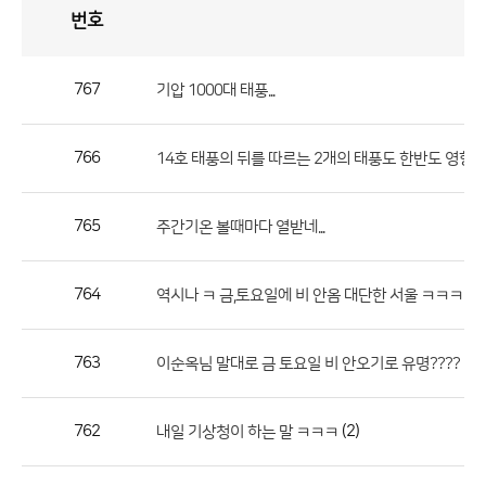
번호
자
유
토
론
게
시
판
767
기압 1000대 태풍...
자
유
766
(
14호 태풍의 뒤를 따르는 2개의 태풍도 한반도 영향
토
론
게
765
주간기온 볼때마다 열받네...
시
판
764
(
역시나 ㅋ 금,토요일에 비 안옴 대단한 서울 ㅋㅋㅋㅋ
으
로
763
(1)
이순옥님 말대로 금 토요일 비 안오기로 유명????
번
호,
제
762
(2)
내일 기상청이 하는 말 ㅋㅋㅋ
목,