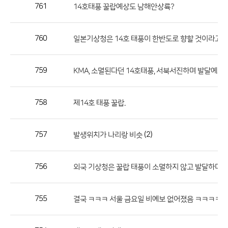
작
761
14호태풍 꿀랍예상도 남해안상륙?
성
자,
760
일본기상청은 14호 태풍이 한반도로 향할 것이라고 
등
록
일
759
KMA, 소멸된다던 14호태풍, 서북서진하며 발달예보
의
정
758
제14호 태풍 꿀랍.
보
를
757
(2)
발생위치가 나리랑 비슷
제
공
합
756
외국 기상청은 꿀랍 태풍이 소멸하지 않고 발달하며 
니
다.
755
결국 ㅋㅋㅋ 서울 금요일 비예보 없어졌음 ㅋㅋㅋㅋ 