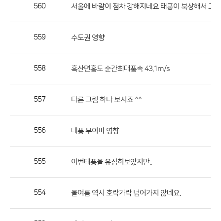
작
560
서울에 바람이 점차 강해지네요 태풍이 북상해서 그
성
자,
559
수도권 영향
등
록
일
558
흑산면홍도 순간최대풍속 43.1m/s
의
정
557
다른 그림 하나 보시죠 ^^
보
를
556
태풍 무이파 영향
제
공
합
555
이번태풍을 유심히보았지만..
니
다.
554
올여름 역시 호락가락 넘어가지 않네요.