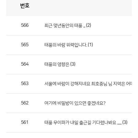
번호
자
유
토
론
게
시
판
566
(2)
최근 몇년동안의 태풍 ...
자
유
565
(1)
태풍의 바람 위력입니다.
토
론
게
564
(3)
태풍의 영향은
시
판
563
서울에 바람이 강해지네요 최호중님 님 지역은 어떠나
으
로
562
여기에 비밀방이 있으면 좋겠네요?
번
호,
제
561
(3)
태풍 무이파가 내일 출근길 기다렸나봐요 .......
목,