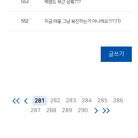
553
백령도 부근 상륙???
552
(1)
지금 태풍 그냥 북진하는거 아니에요???
글쓰기
282
283
284
285
286
281
287
288
289
290