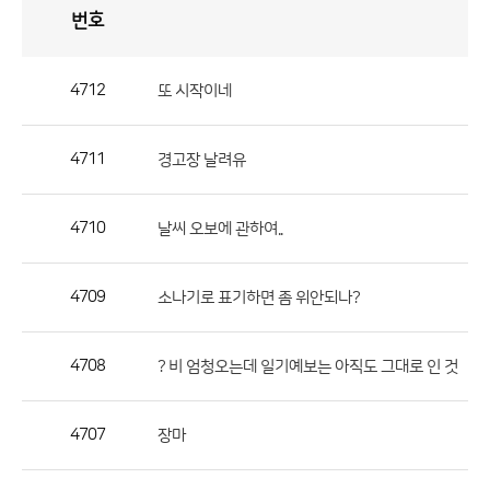
번호
자
유
토
론
게
시
판
4712
또 시작이네
자
유
4711
경고장 날려유
토
론
게
4710
날씨 오보에 관하여..
시
판
4709
소나기로 표기하면 좀 위안되나?
으
로
4708
? 비 엄청오는데 일기예보는 아직도 그대로 인 것
번
호,
제
4707
장마
목,