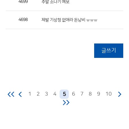
4699
주말 소나기 예보
4698
제발 기상청 없애라 돈낭비 ㅠㅠㅠ
글쓰기
1
2
3
4
6
7
8
9
10
5