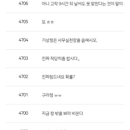
작
4706
아니 고작 9시간 뒤 날씨도 못 맞힌다는 것이 말이 되
성
자,
4705
또 ㅎㅎ
등
록
일
4704
기상청은 사무실천장을 읎쌔시오.
의
정
4703
진짜 적당히좀 합시다...
보
를
4702
진짜힘드네요 확률?
제
공
합
4701
구라청 ㅠㅠ
니
다.
4700
지금 창 밖을 봐라 비온다