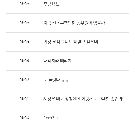
작
4646
후...진심...
성
자,
4645
이렇게나 무책임한 공무원이 있을까
등
록
일
4644
기상 분석을 피드백 받고 싶은데
의
정
4643
때려쳐라 때려쳐
보
를
4642
또 틀렷다 ㅠㅠ
제
공
합
4641
세상은 왜 기상청에게 이렇게도 관대한 것인가?
니
다.
4640
1cm?ㅋㅋ