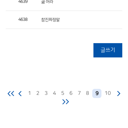
4639
굶 어라
4638
참진짜정말
글쓰기
1
2
3
4
5
6
7
8
10
9