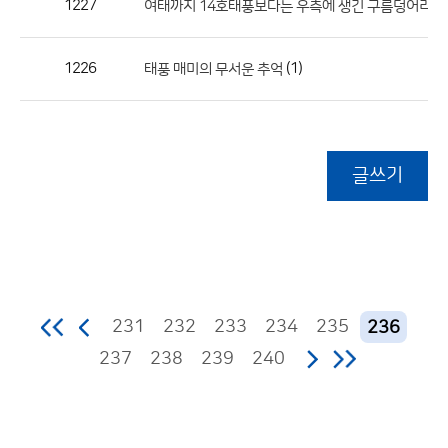
1227
여태까지 14호태풍보다는 우측에 생긴 구름덩어리에
1226
(1)
태풍 매미의 무서운 추억
글쓰기
231
232
233
234
235
236
237
238
239
240