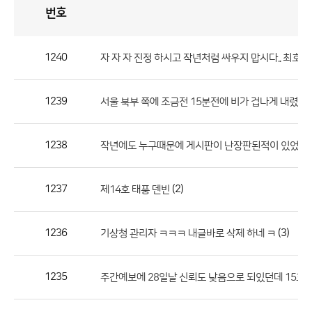
번호
자
유
토
론
게
시
판
1240
자 자 자 진정 하시고 작년처럼 싸우지 맙시다.. 최호
자
유
1239
서울 북부 쪽에 조금전 15분전에 비가 겁나게 내렸는
토
론
게
1238
작년에도 누구때문에 게시판이 난장판된적이 있었는데.
시
판
1237
(2)
제14호 태풍 덴빈
으
로
1236
(3)
기상청 관리자 ㅋㅋㅋ 내글바로 삭제 하네 ㅋ
번
호,
제
1235
주간예보에 28일날 신뢰도 낮음으로 되있던데 15호 
목,