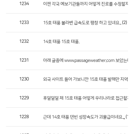
작
1234
이젠 각국 예보기관들까지 어떻게 진로를 수정할지를
성
자,
1233
(2)
15호 태풍 볼라벤 급속도로 팽창 하고 있네요...
등
록
일
1232
14호 태풍 15호 태풍.
의
정
1231
(
아래 글중에 www.passageweather.com 보았는데
보
를
1230
외국 사이트 들어 가보니깐 15호 태풍 발해만 지역에 
제
공
합
1229
(
후덜덜덜 제 15호 태풍 어떻게 우리나라로 접근할지.
니
다.
1228
(1)
근데 14호 태풍 덴빈 성장속도가 괴물급이네요..,,