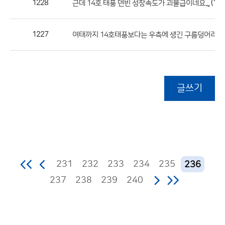
1228
(1)
근데 14호 태풍 덴빈 성장속도가 괴물급이네요..,,
1227
여태까지 14호태풍보다는 우측에 생긴 구름덩어리에
글쓰기
231
232
233
234
235
236
237
238
239
240