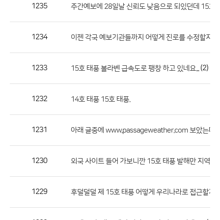
작
1235
주간예보에 28일날 신뢰도 낮음으로 되있던데 15호 
성
자,
1234
이젠 각국 예보기관들까지 어떻게 진로를 수정할지를
등
록
일
1233
(2)
15호 태풍 볼라벤 급속도로 팽창 하고 있네요...
의
정
1232
14호 태풍 15호 태풍.
보
를
1231
(
아래 글중에 www.passageweather.com 보았는데
제
공
합
1230
외국 사이트 들어 가보니깐 15호 태풍 발해만 지역에 
니
다.
1229
(
후덜덜덜 제 15호 태풍 어떻게 우리나라로 접근할지.