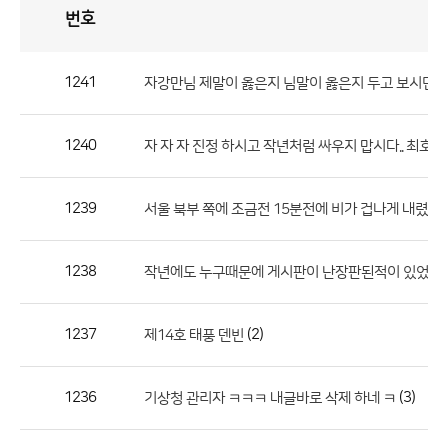
번호
자
유
토
론
게
시
판
1241
자강만님 제말이 옳은지 님말이 옳은지 두고 보시면 
자
유
1240
자 자 자 진정 하시고 작년처럼 싸우지 맙시다.. 최호
토
론
게
1239
서울 북부 쪽에 조금전 15분전에 비가 겁나게 내렸는
시
판
1238
작년에도 누구때문에 게시판이 난장판된적이 있었는데.
으
로
1237
(2)
제14호 태풍 덴빈
번
호,
제
1236
(3)
기상청 관리자 ㅋㅋㅋ 내글바로 삭제 하네 ㅋ
목,