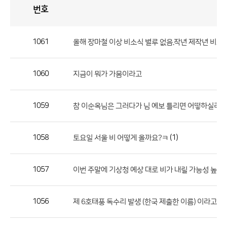
번호
자
유
토
론
게
시
판
1061
올해 장마철 이상 비소식 별루 없음.작년 제작년 비교
자
유
1060
지금이 뭐가 가뭄이라고
토
론
게
1059
참 이순옥님은 그러다가 님 예보 틀리면 어떻하실려고?
시
판
1058
(1)
토요일 서울 비 어떻게 올까요?ㅋ
으
로
1057
이번 주말에 기상청 예상 대로 비가 내릴 가능성 높겠
번
호,
제
1056
제 6호태풍 독수리 발생 (한국 제출한 이름) 이라고 했는데...
목,