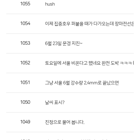
작
1055
hush
성
자,
1054
이제 집중호우 퍼붙을 때가 다가오는데 장마전선은 
등
록
일
1053
6월 23일 문경 지진~
의
정
1052
(1)
토요일에 서울 비온다고 했네요 완전 도박 ㅋㅋㅋ
보
를
1051
그냥 서울 6월 강수량 2.4mm로 끝났으면
제
공
합
1050
날씨 표시?
니
다.
1049
진정으로 물어 봅니다.