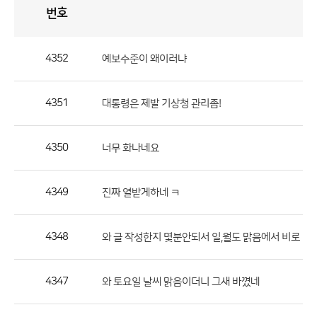
번호
자
유
토
론
게
시
판
4352
예보수준이 왜이러냐
자
유
4351
대통령은 제발 기상청 관리좀!
토
론
게
4350
너무 화나네요
시
판
4349
진짜 열받게하네 ㅋ
으
로
4348
와 글 작성한지 몇분안되서 일,월도 맑음에서 비로 
번
호,
제
4347
와 토요일 날씨 맑음이더니 그새 바꼈네
목,