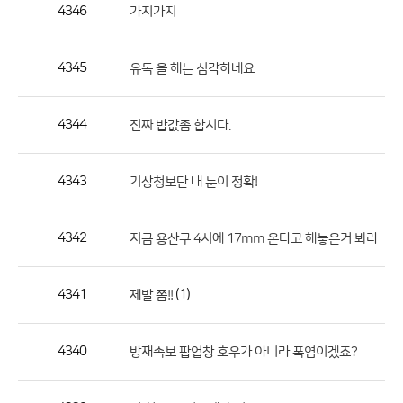
작
4346
가지가지
성
자,
4345
유독 올 해는 심각하네요
등
록
일
4344
진짜 밥값좀 합시다.
의
정
4343
기상청보단 내 눈이 정확!
보
를
4342
지금 용산구 4시에 17mm 온다고 해놓은거 봐라
제
공
합
4341
(1)
제발 쫌!!
니
다.
4340
방재속보 팝업창 호우가 아니라 폭염이겠죠?