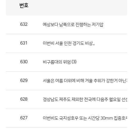
번호
자
유
토
론
게
시
판
632
예상보다 남쪽으로 진행하는 저기압
자
유
631
이번비 서울 인천 경기도 비상...
토
론
게
630
(3)
비구름대의 위엄
시
판
629
서울은 여름 더위에 비해 겨울 추위가 강한거 아닌가요
으
로
628
경상남도 제주도 제외한 전국에 다음주 월요일 선선 
번
호,
제
627
이번비도 국지성호우 또는 시간당 30mm 집중호우 
목,