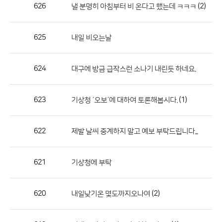
작
626
(2)
낼 분명히 아침부터 비 온다고 했는데 ㅋㅋㅋ
성
자,
625
내일 비오는날
등
록
일
624
대구에 방금 급작스런 소나기 내린듯 하네요.
의
정
623
(1)
기상청 ´오보´에 대하여 토론해봅시다.
보
를
622
제발 날씨 중계하지 말고 예보 부탁드립니다...
제
공
합
621
기상청에 부탁
니
다.
620
(2)
내일낮기온 몇도까지오나여