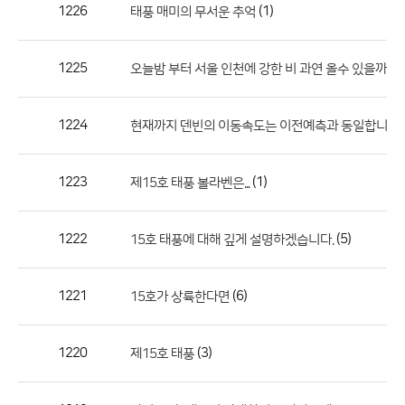
작
1226
(1)
태풍 매미의 무서운 추억
성
자,
1225
오늘밤 부터 서울 인천에 강한 비 과연 올수 있을까요?
등
록
일
1224
현재까지 덴빈의 이동속도는 이전예측과 동일합니다.
의
정
1223
(1)
제15호 태풍 볼라벤은...
보
를
1222
(5)
15호 태풍에 대해 깊게 설명하겠습니다.
제
공
합
1221
(6)
15호가 상륙한다면
니
다.
1220
(3)
제15호 태풍