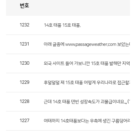
번호
자
유
토
론
게
시
판
1232
14호 태풍 15호 태풍.
자
유
1231
(
아래 글중에 www.passageweather.com 보았는데
토
론
게
1230
외국 사이트 들어 가보니깐 15호 태풍 발해만 지역에 
시
판
1229
(
후덜덜덜 제 15호 태풍 어떻게 우리나라로 접근할지.
으
로
1228
(1)
근데 14호 태풍 덴빈 성장속도가 괴물급이네요..,,
번
호,
제
1227
여태까지 14호태풍보다는 우측에 생긴 구름덩어리에
목,