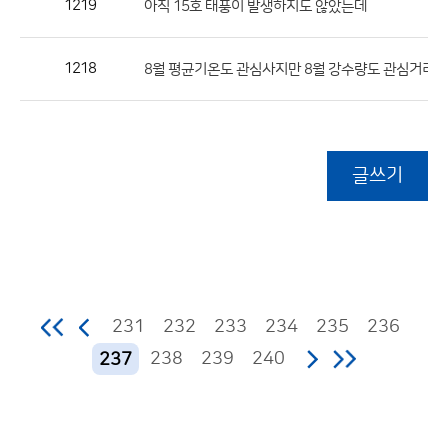
1219
아직 15호 태풍이 발생하지도 않았는데
1218
(1
8월 평균기온도 관심사지만 8월 강수량도 관심거리
글쓰기
231
232
233
234
235
236
238
239
240
237