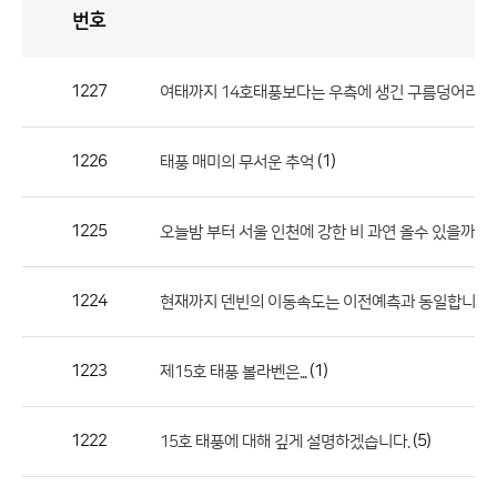
번호
자
유
토
론
게
시
판
1227
여태까지 14호태풍보다는 우측에 생긴 구름덩어리에
자
유
1226
(1)
태풍 매미의 무서운 추억
토
론
게
1225
오늘밤 부터 서울 인천에 강한 비 과연 올수 있을까요?
시
판
1224
현재까지 덴빈의 이동속도는 이전예측과 동일합니다.
으
로
1223
(1)
제15호 태풍 볼라벤은...
번
호,
제
1222
(5)
15호 태풍에 대해 깊게 설명하겠습니다.
목,