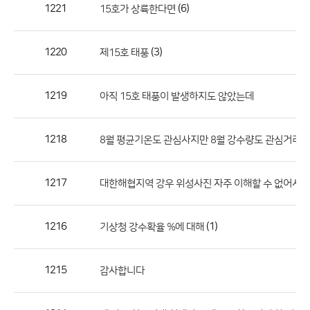
작
1221
(6)
15호가 상륙한다면
성
자,
1220
(3)
제15호 태풍
등
록
일
1219
아직 15호 태풍이 발생하지도 않았는데
의
정
1218
(1
8월 평균기온도 관심사지만 8월 강수량도 관심거리
보
를
1217
(4
대한해협지역 강우 위성사진 자주 이해할 수 없어서
제
공
합
1216
(1)
기상청 강수확율 %에 대해
니
다.
1215
감사합니다