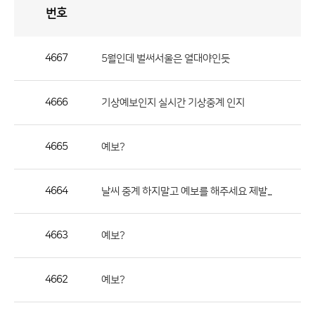
번호
자
유
토
론
게
시
판
4667
5월인데 벌써서울은 열대야인듯
자
유
4666
기상예보인지 실시간 기상중계 인지
토
론
게
4665
예보?
시
판
4664
날씨 중계 하지말고 예보를 해주세요 제발...
으
로
4663
예보?
번
호,
제
4662
예보?
목,