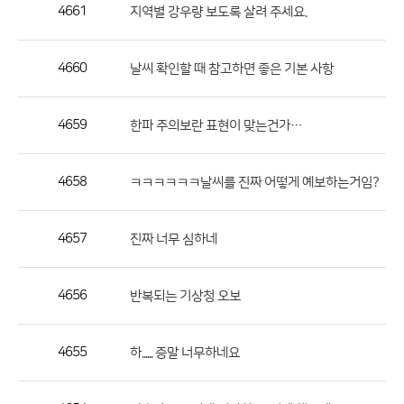
작
4661
지역별 강우량 보도록 살려 주세요.
성
자,
4660
날씨 확인할 때 참고하면 좋은 기본 사항
등
록
일
4659
한파 주의보란 표현이 맞는건가…
의
정
4658
ㅋㅋㅋㅋㅋㅋ날씨를 진짜 어떻게 예보하는거임?
보
를
4657
진짜 너무 심하네
제
공
합
4656
반복되는 기상청 오보
니
다.
4655
하...... 증말 너무하네요