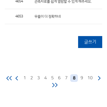
4654
관측자료를 쉽게 열람할 수 있게 해주세요.
4653
무릎이 더 정확하네
글쓰기
1
2
3
4
5
6
7
9
10
8