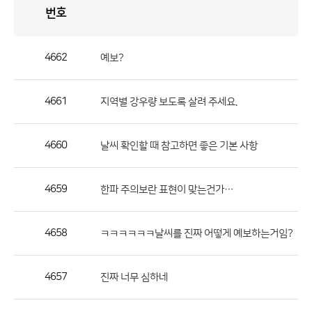
번호
자
유
토
론
게
시
판
4662
예보?
자
유
4661
지역별 강우량 보도록 살려 주세요.
토
론
게
4660
날씨 확인할 때 참고하면 좋은 기본 사항
시
판
4659
한파 주의보란 표현이 맞는건가…
으
로
4658
ㅋㅋㅋㅋㅋㅋ날씨를 진짜 어떻게 예보하는거임?
번
호,
제
4657
진짜 너무 심하네
목,