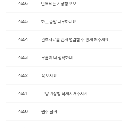
작
4656
반복되는 기상청 오보
성
자,
4655
하...... 증말 너무하네요
등
록
일
4654
관측자료를 쉽게 열람할 수 있게 해주세요.
의
정
4653
무릎이 더 정확하네
보
를
4652
꼭 보세요
제
공
합
4651
그냥 기상청 삭제시켜주시지
니
다.
4650
원주 날씨