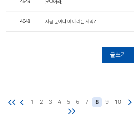
4649
문닫아라.
4648
지금 눈이나 비 내리는 지역?
글쓰기
1
2
3
4
5
6
7
9
10
8