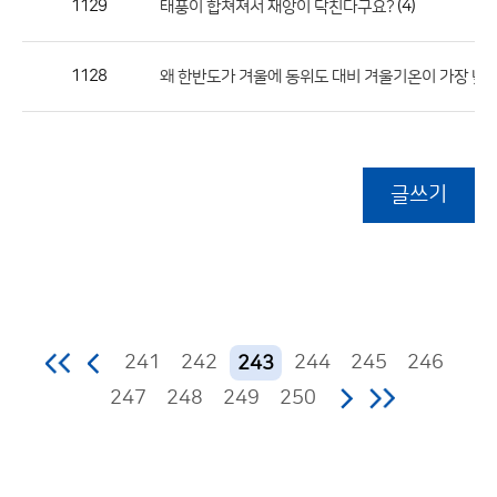
1129
(4)
태풍이 합쳐져서 재앙이 닥친다구요?
1128
왜 한반도가 겨울에 동위도 대비 겨울기온이 가장 낮은
글쓰기
241
242
244
245
246
243
247
248
249
250