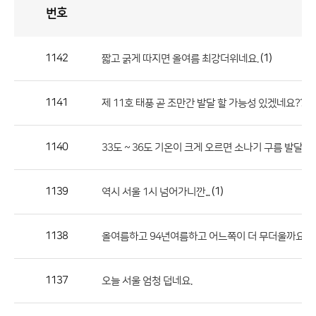
번호
자
유
토
론
게
시
판
1142
(1)
짧고 굵게 따지면 올여름 최강더위네요.
자
유
1141
제 11호 태풍 곧 조만간 발달 할 가능성 있겠네요??
토
론
게
1140
33도 ~ 36도 기온이 크게 오르면 소나기 구름 발달하는데
시
판
1139
(1)
역시 서울 1시 넘어가니깐...
으
로
1138
(
올여름하고 94년여름하고 어느쪽이 더 무더울까요?
번
호,
제
1137
오늘 서울 엄청 덥네요.
목,