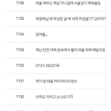
작
1136
태풍 제주도 해상 지나갈때 서울경기 쪄죽을듯
성
자,
1135
최정백님 왜 작성한 글 왜 삭제 하셨음??? 관리자가 했
등
록
일
1134
잉여들....
의
정
1133
재난 안전 대책 본부에서 빨리 태풍 피해 예방으로 무
보
를
1132
(4)
07.31~08.02
제
공
합
1131
제11호 태풍 하이쿠이의 변수
니
다.
1130
(1)
아직도 이러고 노나요?