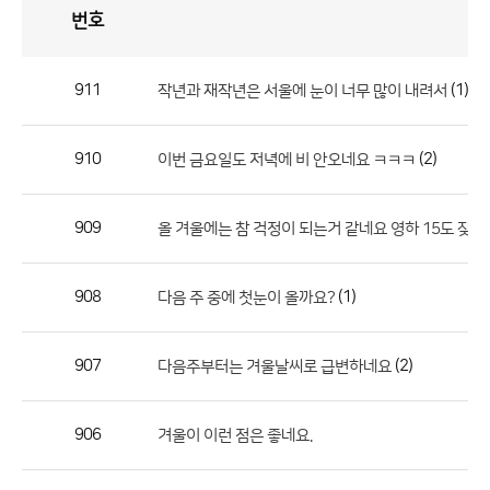
번호
자
유
토
론
게
시
판
911
(1)
작년과 재작년은 서울에 눈이 너무 많이 내려서
자
유
910
(2)
이번 금요일도 저녁에 비 안오네요 ㅋㅋㅋ
토
론
게
909
올 겨울에는 참 걱정이 되는거 같네요 영하 15도 잦
시
판
908
(1)
다음 주 중에 첫눈이 올까요?
으
로
907
(2)
다음주부터는 겨울날씨로 급변하네요
번
호,
제
906
겨울이 이런 점은 좋네요.
목,