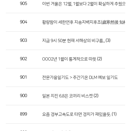
작
905
이번 겨울은 12월, 1월보다 2월이 확실하게 추웠으면 
성
자,
904
황량함이 세한연후 지송지백지후조(歲寒然後 知松柏
등
록
일
903
(3)
지금 9시 50분 현재 서해상의 비구름...
의
정
902
(2)
OOO2년 1월이 통계적으로 따뜻
보
를
901
전문가용일기도 > 주간기온 DLM 예보 일기도
제
공
합
900
(2)
일본 지진 6.8은 코끼리 비스켓
니
다.
899
(1)
요즘 경부고속도로 타면 경치가 재밌을듯.