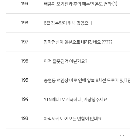
작
199
(1)
태풍이 오기전과 후의 해수면 온도 변화
성
자,
198
6월 강수량이 워낙 많았으니
등
록
일
197
장마전선이 일본으로 내려갔네요 ?????
의
정
196
이거 잘못된거 아닌가요?
보
를
195
송월동 백엽상 바로 옆에 왕복 8차선 도로가 있다던데
제
공
합
194
YTN웨터TV 개국하네.. 기상청주세요
니
다.
193
아직까지도 예보는 변함이 없네요