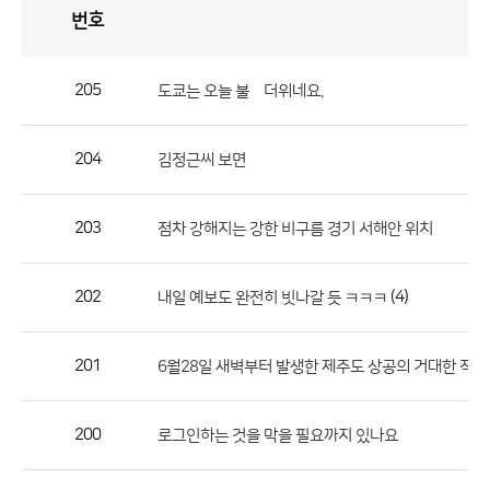
번호
자
유
토
론
게
시
판
205
도쿄는 오늘 불볓더위네요.
자
유
204
김정근씨 보면
토
론
게
203
점차 강해지는 강한 비구름 경기 서해안 위치
시
판
202
(4)
내일 예보도 완전히 빗나갈 듯 ㅋㅋㅋ
으
로
201
6월28일 새벽부터 발생한 제주도 상공의 거대한 적
번
호,
제
200
로그인하는 것을 막을 필요까지 있나요
목,