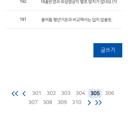
192
(1)
태풍반경과 위성영상이 별로 맞지가 않네요
191
올여름 평년기온과 비교해서는 덥지 않을듯.
글쓰기
301
302
303
304
306
305
307
308
309
310