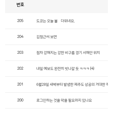
번호
자
유
토
론
게
시
판
205
도쿄는 오늘 불볓더위네요.
자
유
204
김정근씨 보면
토
론
게
203
점차 강해지는 강한 비구름 경기 서해안 위치
시
판
202
(4)
내일 예보도 완전히 빗나갈 듯 ㅋㅋㅋ
으
로
201
6월28일 새벽부터 발생한 제주도 상공의 거대한 적
번
호,
제
200
로그인하는 것을 막을 필요까지 있나요
목,