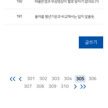
192
(1)
태풍반경과 위성영상이 별로 맞지가 않네요
191
올여름 평년기온과 비교해서는 덥지 않을듯.
글쓰기
301
302
303
304
306
305
307
308
309
310