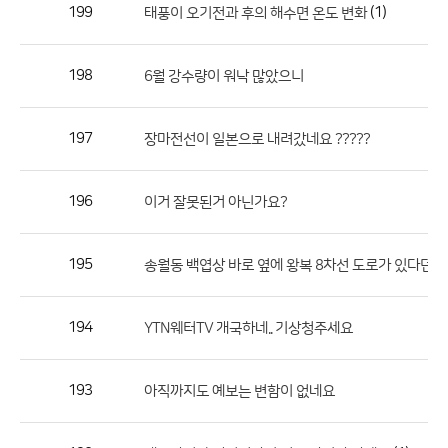
작
199
(1)
태풍이 오기전과 후의 해수면 온도 변화
성
자,
198
6월 강수량이 워낙 많았으니
등
록
일
197
장마전선이 일본으로 내려갔네요 ?????
의
정
196
이거 잘못된거 아닌가요?
보
를
195
송월동 백엽상 바로 옆에 왕복 8차선 도로가 있다던데
제
공
합
194
YTN웨터TV 개국하네.. 기상청주세요
니
다.
193
아직까지도 예보는 변함이 없네요