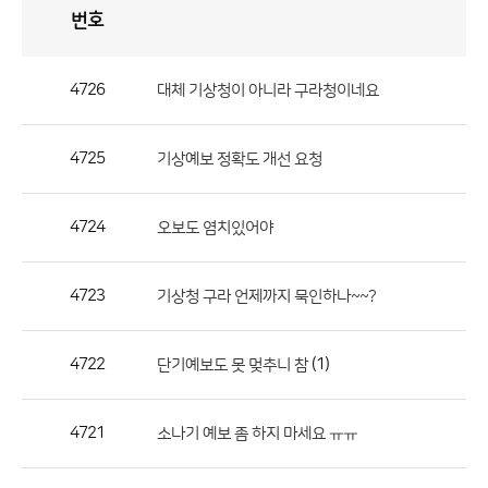
번호
자
유
토
론
게
시
판
4726
대체 기상청이 아니라 구라청이네요
자
유
4725
기상예보 정확도 개선 요청
토
론
게
4724
오보도 염치있어야
시
판
4723
기상청 구라 언제까지 묵인하나~~?
으
로
4722
(1)
단기예보도 못 멎추니 참
번
호,
제
4721
소나기 예보 좀 하지 마세요 ㅠㅠ
목,