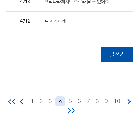
4713
우리나라에서도 오로라 볼 수 있어요
4712
또 시작이네
글쓰기
1
2
3
5
6
7
8
9
10
4