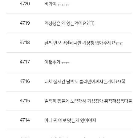
작
4720
비와여 ㅠㅠㅠ
성
자,
4719
(1)
기상청은 왜 있는거에요?
등
록
일
4718
날씨 안보고살테니깐 기상청 없애주세요ㅠㅠ
의
정
4717
이럴수가 ㅠㅠ
보
를
4716
(6)
대체 실시간 날씨도 틀리면어쩌자는거에요
제
공
합
4715
(
솔직히 힘들게 노력해서 기상청왜 취직하셨음다들?
니
다.
4714
아니 뭐 예보 맞는게 있어야지