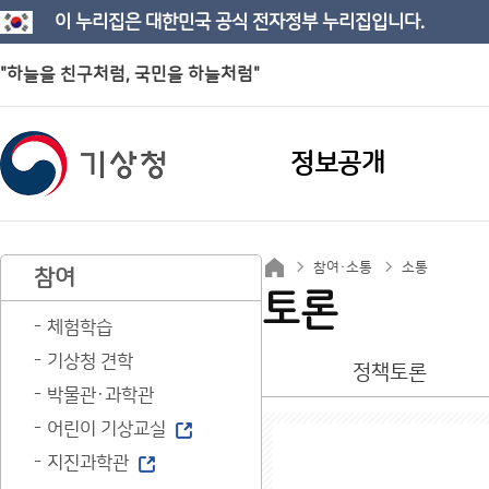
이 누리집은 대한민국 공식 전자정부 누리집입니다.
"하늘을 친구처럼, 국민을 하늘처럼"
정보공개
참여·소통
소통
참여
토론
체험학습
기상청 견학
정책토론
박물관·과학관
어린이 기상교실
지진과학관