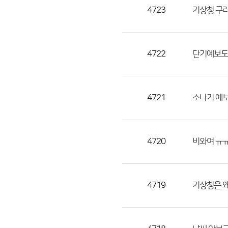
목,
4723
기상청 구라
작
성
자,
4722
단기예보도 
등
록
일
4721
소나기 예보
의
정
보
를
4720
비와여 ㅠ
제
공
합
4719
기상청은 
니
다.