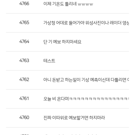
작
4766
이제 기온도 틀리네 ㅠㅠㅠㅠ
성
자,
4765
가상청 어데로 들어가야 위성사진이나 레이더 영상을
등
록
일
4764
단 기 예보 하지마세요
의
정
4763
테스트
보
를
4762
아니 돈받고 하는일이 기상 예측이신데 다틀리면 어째
제
공
합
4761
오늘 비 온다며ㅋㅋㅋㅋㅋㅋㅋㅋㅋㅋㅋㅋㅋㅋㅋㅋ
니
다.
4760
진짜 이따위로 예보할거면 하지마라