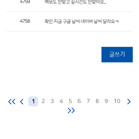
4759
예보도 안맞고 실시간도 안맞아요...
4758
확인 지금 구글 날씨 네이버 날씨 달라요ㅋ
글쓰기
2
3
4
5
6
7
8
9
10
1