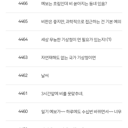
작
4466
예보는 흐림인데 비 쏟아지는 동네 있음?
성
자,
4465
비판은 좋지만, 과학적으로 접근하는 건 기본 예의 아
등
록
일
4464
(1)
세상 무능한 기상청이 먼 필요가 있는지!
의
정
4463
자연재해도 없는 국가 기상청이면
보
를
4462
날씨
제
공
합
4461
3시간앞에 비를 못맞추네.
니
다.
4460
일기 예보가~~ 하루에도 수십번 바뀌면서~~ 너무 적