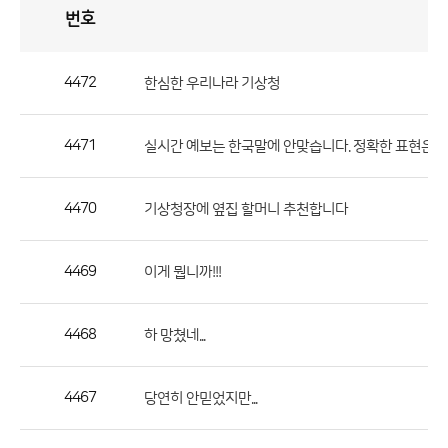
번호
자
유
토
론
게
시
판
4472
한심한 우리나라 기상청
자
유
4471
실시간 예보는 한국말에 안맞습니다. 정확한 표현은 
토
론
게
4470
기상청장에 옆집 할머니 추천합니다
시
판
4469
이게 뭡니까!!!
으
로
4468
하 망쳤네...
번
호,
제
4467
당연히 안믿었지만...
목,