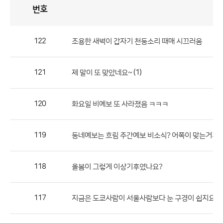
번호
자
유
토
론
게
시
판
122
조용한 새벽이 갑자기 천둥소리 때매 시끄러움
자
유
121
(1)
제 말이 또 맞았네요~
토
론
게
120
화요일 비예보 또 사라졌음 ㅋㅋㅋ
시
판
119
동네예보는 흐림 주간예보 비소식? 어쪽이 맞는거지요
으
로
118
올봄이 그렇게 이상기후였나요?
번
호,
제
117
(3
지금은 도쿄사람이 서울사람보다 눈 구경이 쉽지요.
목,