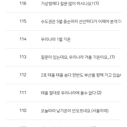
작
116
(1)
기상청에다 질문 많이 하시나요?
성
자,
115
수도권은 5월 중순까지 선선하다가 이제야 본격 더위
등
록
일
114
우리나라 1월 기온
의
정
113
(1)
질문이 있는데요. 우리나라 겨울 기온이요...
보
를
112
2호 태풍 태풍 송다 한반도 부산을 향해 가고 있습니다
제
공
합
111
(2)
태풍 절대로 우리나라에 올수 없다
니
다.
110
오늘따라 낮기온이 안오르네요 (서울지역)