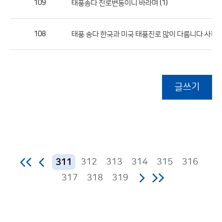
109
(1)
태풍송다 진로변동이니 바라며
108
태풍 송다 한국과 미국 태풍진로 많이 다름니다 사황
글쓰기
312
313
314
315
316
311
317
318
319