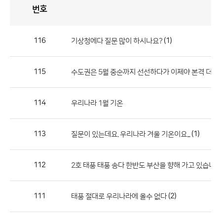
번호
자
유
토
론
게
시
판
116
(1)
기상청에다 질문 많이 하시나요?
자
유
115
수도권은 5월 중순까지 선선하다가 이제야 본격 더위
토
론
게
114
우리나라 1월 기온
시
판
113
(1)
질문이 있는데요. 우리나라 겨울 기온이요...
으
로
112
2호 태풍 태풍 송다 한반도 부산을 향해 가고 있습니다
번
호,
제
111
(2)
태풍 절대로 우리나라에 올수 없다
목,