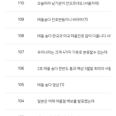
작
110
오늘따라 낮기온이 안오르네요 (서울지역)
성
자,
109
(1)
태풍송다 진로변동이니 바라며
등
록
일
108
태풍 송다 한국과 미국 태풍진로 많이 다름니다 사황
의
정
107
우리나라는 크게 4가지 기후로 분류할수 있는데
보
를
106
2호 태풍 송다 한반도 통과 예상 5월말 최악의 사황
제
공
합
105
(1)
태풍 송다 영상
니
다.
104
일본은 어제 여름철 예보를 발표했는데