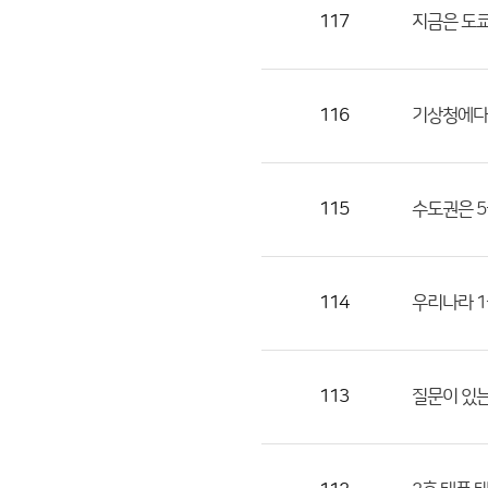
목,
117
지금은 도쿄
작
성
자,
116
기상청에다
등
록
일
115
수도권은 5
의
정
보
를
114
우리나라 1
제
공
합
113
질문이 있는
니
다.