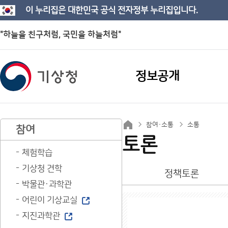
이 누리집은 대한민국 공식 전자정부 누리집입니다.
"하늘을 친구처럼, 국민을 하늘처럼"
정보공개
참여·소통
소통
참여
토론
체험학습
기상청 견학
정책토론
박물관·과학관
어린이 기상교실
지진과학관