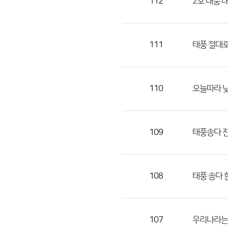
112
2호 태풍 
111
태풍 절대
110
오늘따라 낮
109
태풍송다 
108
태풍 송다 
107
우리나라는 