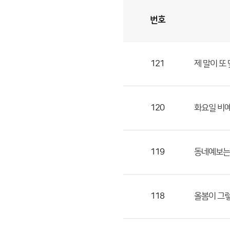
번호
자
유
토
론
게
시
판
121
제 말이 또
자
유
토
론
120
화요일 비예
게
시
판
119
동네예보는 
으
로
번
118
올봄이 그
호,
제