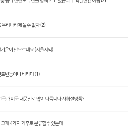
(2)
태풍 송다 한반도 부산을 향해 가고 있습니다. 확실한건 아님
(2)
로 우리나라에 올수 없다
기온이 안오르네요 (서울지역)
(1)
진로변동이니 바라며
한국과 미국 태풍진로 많이 다름니다 사황설명좀?
크게 4가지 기후로 분류할수 있는데