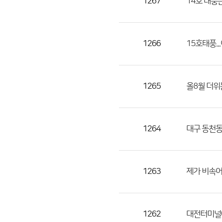
1267
14호 태풍
1266
15호태풍.
1265
올8월 더위
1264
대구 동천동
1263
제가 비속어
1262
대전터미널