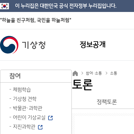
이 누리집은 대한민국 공식 전자정부 누리집입니다.
"하늘을 친구처럼, 국민을 하늘처럼"
정보공개
참여·소통
소통
참여
토론
체험학습
기상청 견학
정책토론
박물관·과학관
어린이 기상교실
지진과학관