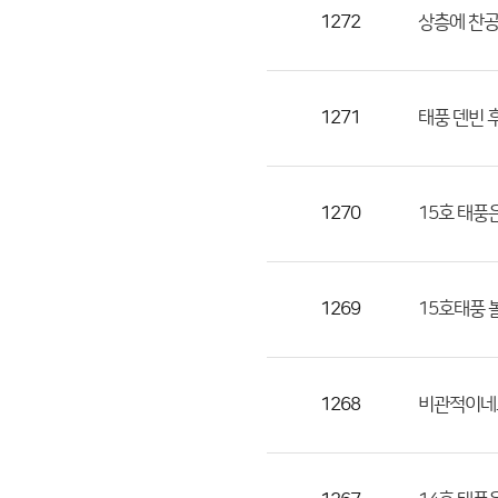
목,
1272
상층에 찬공
작
성
자,
1271
태풍 덴빈 
등
록
일
1270
15호 태풍
의
정
보
를
1269
15호태풍
제
공
합
1268
비관적이네
니
다.