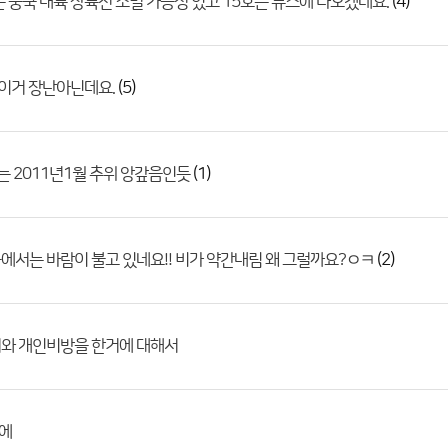
(4)
은 중국 내륙 상륙전 소멸 가능성 있고 15호는 뉴스에 나오겠네요.
(5)
..이거 장난아닌데요.
(1)
는 2011년1월 추위 앙갚음인듯
(2)
에서는 바람이 불고 있네요!! 비가 약간내림 왜 그럴까요?ㅇㅋ
와 개인비방을 한거에 대해서
에