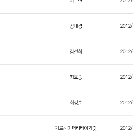
이우진
2012/
김대경
2012/
김선희
2012/
최호중
2012/
최경순
2012/
가르시아퍼리타아가랏
2012/