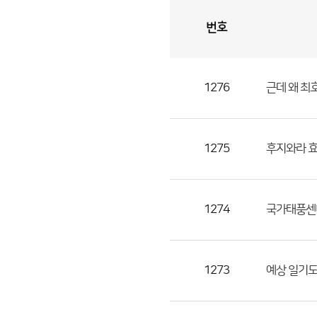
번호
자
유
토
론
게
시
판
1276
근데 왜 최
자
유
토
론
1275
후지와라 효
게
시
판
1274
국가태풍센
으
로
번
1273
예상 일기도
호,
제