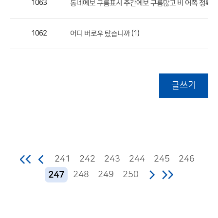
1063
동네예보 구름표시 주간예보 구름많고 비 어쪽 정확하
1062
(1)
어디 버로우 탔습니까
글쓰기
241
242
243
244
245
246
248
249
250
247