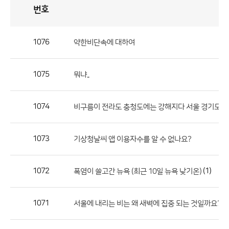
번호
자
유
토
론
게
시
판
1076
약한비단속에 대하여
자
유
1075
뭐냐..
토
론
게
1074
비구름이 전라도 충청도에는 강해지다 서울 경기도쪽
시
판
1073
기상청날씨 앱 이용자수를 알 수 없나요?
으
로
1072
(1)
폭염이 쓸고간 뉴욕 (최근 10일 뉴욕 낮기온)
번
호,
제
1071
서울에 내리는 비는 왜 새벽에 집중 되는 것일까요???
목,