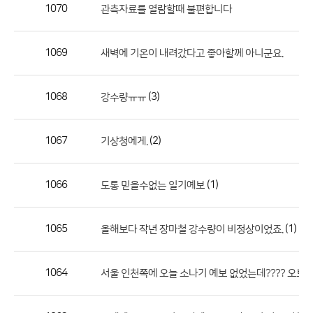
작
1070
관측자료를 열람할때 불편합니다
성
자,
1069
새벽에 기온이 내려갔다고 좋아할께 아니군요.
등
록
일
1068
(3)
강수량ㅠㅠ
의
정
1067
(2)
기상청에게.
보
를
1066
(1)
도통 믿을수없는 일기예보
제
공
합
1065
(1)
올해보다 작년 장마철 강수량이 비정상이었죠.
니
다.
1064
(
서울 인천쪽에 오늘 소나기 예보 없었는데???? 오보