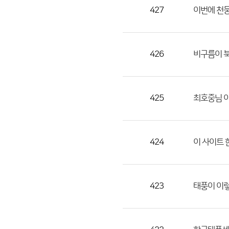
목,
427
이번에 천
작
성
자,
426
비구름이 
등
록
일
425
최호중님 이
의
정
보
를
424
이 사이트 한
제
공
합
423
태풍이 이
니
다.