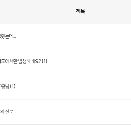
제목
랬는데...
(1)
기도에서만 발생하네요?
(1)
호중님
의 진로는