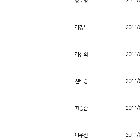
강준영
2011/
김경노
2011/
김선희
2011/
신태종
2011/
최승준
2011/
이우진
2011/