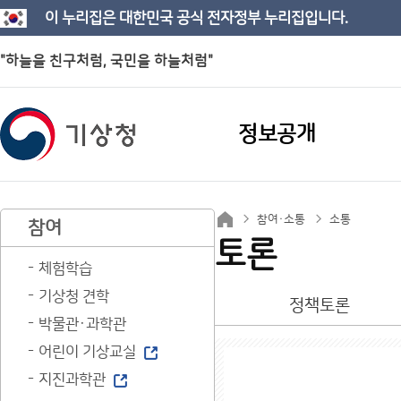
이 누리집은 대한민국 공식 전자정부 누리집입니다.
"하늘을 친구처럼, 국민을 하늘처럼"
정보공개
참여·소통
소통
참여
토론
체험학습
기상청 견학
정책토론
박물관·과학관
어린이 기상교실
지진과학관