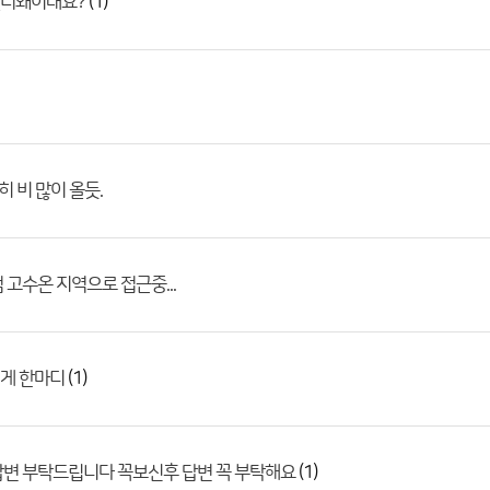
(1)
터왜이래요?
히 비 많이 올듯.
 고수온 지역으로 접근중...
(1)
게 한마디
(1)
답변 부탁드립니다 꼭보신후 답변 꼭 부탁해요