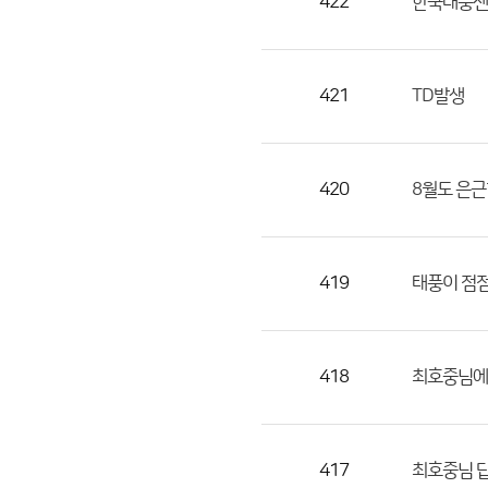
422
한국태풍센
421
TD발생
420
8월도 은근
419
태풍이 점점
418
최호중님에
417
최호중님 