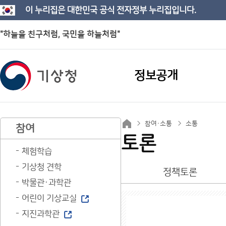
이 누리집은 대한민국 공식 전자정부 누리집입니다.
"하늘을 친구처럼, 국민을 하늘처럼"
정보공개
참여·소통
소통
참여
토론
체험학습
기상청 견학
정책토론
박물관·과학관
어린이 기상교실
지진과학관