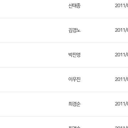
신태종
2011/
김경노
2011/
박진영
2011/
이우진
2011/
최경순
2011/