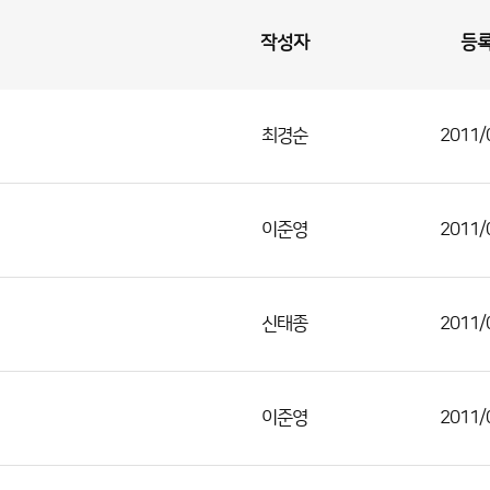
작성자
등
최경순
2011/
이준영
2011/
신태종
2011/
이준영
2011/