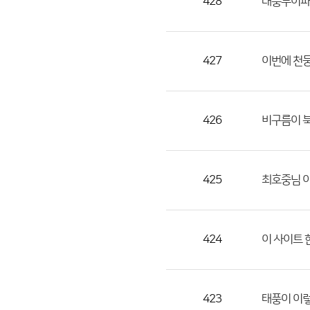
428
태풍무이파
427
이번에 천
426
비구름이 
425
최호중님 이
424
이 사이트 한
423
태풍이 이