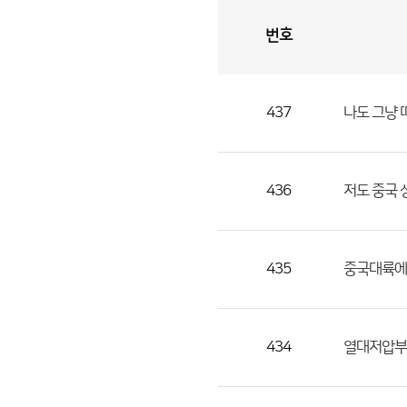
번호
자
유
토
론
게
시
판
437
나도 그냥 
자
유
토
론
436
저도 중국 
게
시
판
435
중국대륙에 
으
로
번
434
열대저압부
호,
제