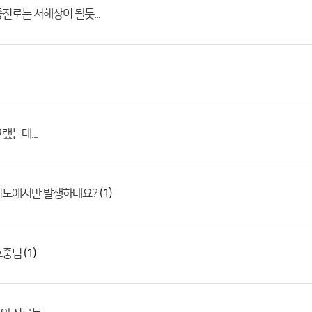
진로는 서해상이 될듯...
랬는데...
(1)
기도에서만 발생하네요?
(1)
호중님