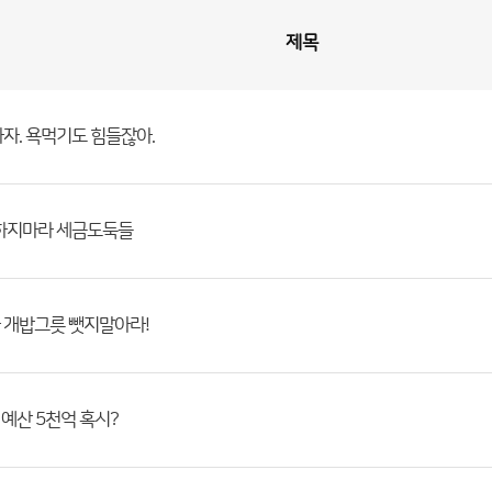
제목
자. 욕먹기도 힘들잖아.
 하지마라 세금도둑들
 개밥그릇 뺏지말아라!
 예산 5천억 혹시?