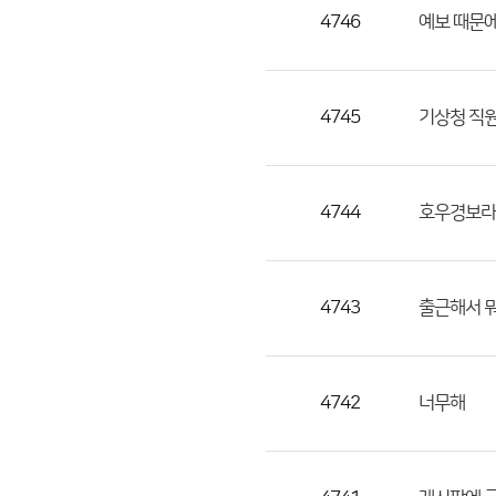
목,
4746
예보 때문
작
성
자,
4745
기상청 직
등
록
일
4744
호우경보라며
의
정
보
를
4743
출근해서 
제
공
합
4742
너무해
니
다.