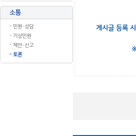
소통
민원·상담
게시글 등록 
기상민원
제안·신고
토론