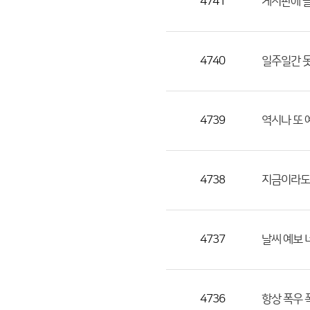
4741
게시판에 
4740
일주일간 
4739
역시나 또
4738
지금이라도
4737
날씨 예보 
4736
항상 폭우 