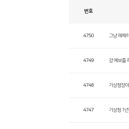
번호
자
유
토
론
게
시
판
4750
그냥 해체하
자
유
토
론
4749
걍 예보를
게
시
판
4748
기상청장아
으
로
번
4747
기상청 1년
호,
제