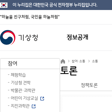
이 누리집은 대한민국 공식 전자정부 누리집입니다.
"하늘을 친구처럼, 국민을 하늘처럼"
정보공개
참여·소통
소통
참여
토론
체험학습
기상청 견학
정책토론
박물관·과학관
어린이 기상교실
지진과학관