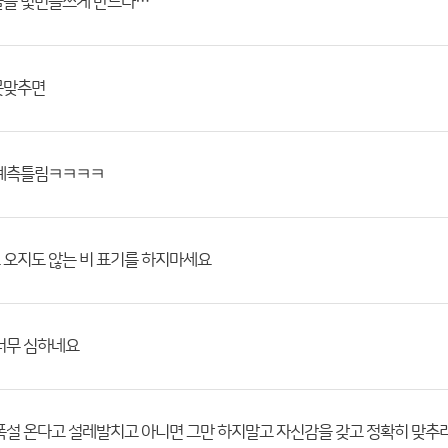
글을 몇번을쓰게 만드나…
못맞추면
 예측틀림ㅋㅋㅋㅋ
 오지도 않는 비 표기를 하지마세요
너무 심하네요
폭설 온다고 설레발치고 아니면 그만 하지말고 자신감을 갖고 정확히 맞추