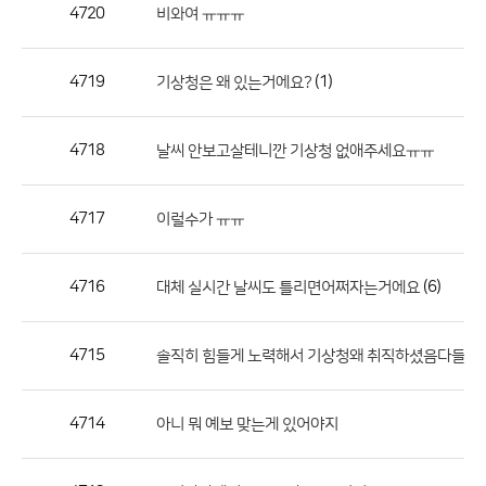
작
4720
비와여 ㅠㅠㅠ
성
자,
4719
(1)
기상청은 왜 있는거에요?
등
록
일
4718
날씨 안보고살테니깐 기상청 없애주세요ㅠㅠ
의
정
4717
이럴수가 ㅠㅠ
보
를
4716
(6)
대체 실시간 날씨도 틀리면어쩌자는거에요
제
공
합
4715
(
솔직히 힘들게 노력해서 기상청왜 취직하셨음다들?
니
다.
4714
아니 뭐 예보 맞는게 있어야지