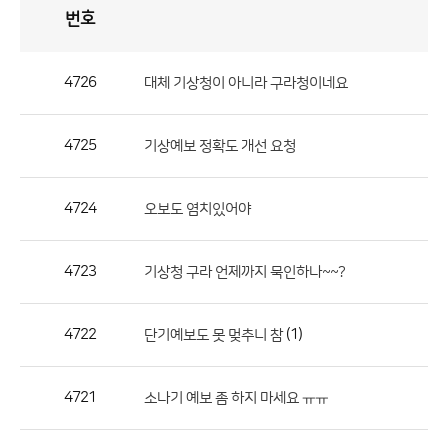
번호
자
유
토
론
게
시
판
4726
대체 기상청이 아니라 구라청이네요
자
유
4725
기상예보 정확도 개선 요청
토
론
게
4724
오보도 염치있어야
시
판
4723
기상청 구라 언제까지 묵인하나~~?
으
로
4722
(1)
단기예보도 못 멎추니 참
번
호,
제
4721
소나기 예보 좀 하지 마세요 ㅠㅠ
목,