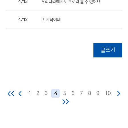
4713
우리나라에서도 오로라 볼 수 있어요
4712
또 시작이네
글쓰기
1
2
3
5
6
7
8
9
10
4