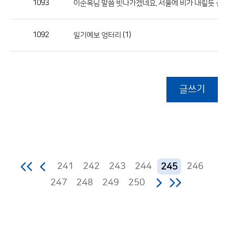
1093
이순옥님 말씀 빗나가겠네요. 서울에 비가 내릴듯 선
1092
(1)
일기예보 엉터리
글쓰기
241
242
243
244
246
245
247
248
249
250