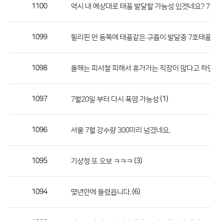
작
1100
역시 내 예상대로 태풍 발달할 가능성 있겟네요? 7호
성
자,
1099
필리핀 먼 동쪽에 태풍같은 구름이 발달중 7호태풍 발생
등
록
일
1098
올해는 피서철 피해서 휴가가는 직장이 많다고 하던데
의
정
1097
(1)
7월20일 부터 다시 폭염 가능성
보
를
1096
서울 7월 강수량 300미리 넘겼네요.
제
공
합
1095
(3)
기상청 또 오보 ㅋㅋㅋ
니
다.
1094
(6)
몇년만에 들렸읍니다.