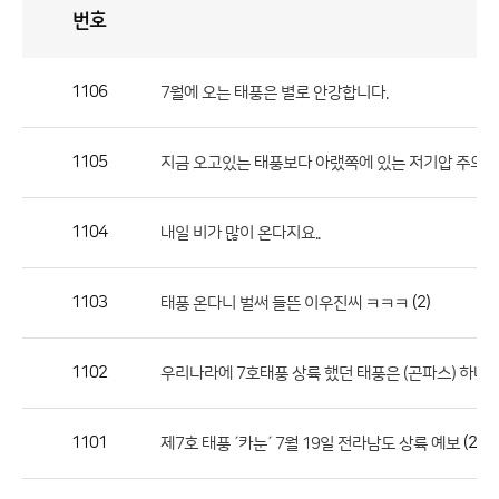
번호
자
유
토
론
게
시
판
1106
7월에 오는 태풍은 별로 안강합니다.
자
유
1105
지금 오고있는 태풍보다 아랬쪽에 있는 저기압 주의
토
론
게
1104
내일 비가 많이 온다지요..
시
판
1103
(2)
태풍 온다니 벌써 들뜬 이우진씨 ㅋㅋㅋ
으
로
1102
우리나라에 7호태풍 상륙 했던 태풍은 (곤파스) 하나
번
호,
제
1101
(2)
제7호 태풍 ´카눈´ 7월 19일 전라남도 상륙 예보
목,