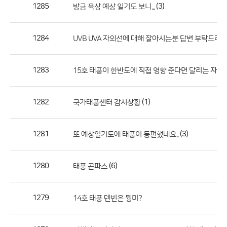
작
1285
(3)
방금 육상 예상 일기도 보니...
성
자,
1284
UVB UVA 자외선에 대해 잘아시는분 답변 부탁드려요
등
록
일
1283
15호 태풍이 한반도에 직접 영향 준다면 달리는 자동
의
정
1282
(1)
국가태풍센터 감시상황
보
를
1281
(3)
또 예상일기도에 태풍이 동편했네요..
제
공
합
1280
(6)
태풍 곤파스
니
다.
1279
14호 태풍 덴빈은 뭥미?