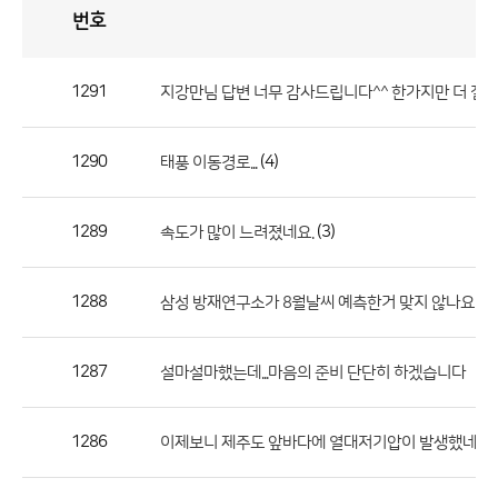
번호
자
유
토
론
게
시
판
1291
지강만님 답변 너무 감사드립니다^^ 한가지만 더 질
자
유
1290
(4)
태풍 이동경로...
토
론
게
1289
(3)
속도가 많이 느려졌네요.
시
판
1288
(2)
삼성 방재연구소가 8월날씨 예측한거 맞지 않나요
으
로
1287
설마설마했는데...마음의 준비 단단히 하겠습니다
번
호,
제
1286
이제보니 제주도 앞바다에 열대저기압이 발생했네요..
목,