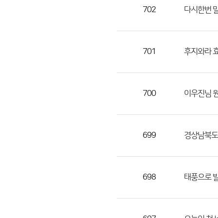
목,
702
다시한번 
작
성
자,
701
후지와라 효
등
록
일
700
이우진님 
의
정
보
를
699
경상남북도
제
공
합
698
태풍으로 발
니
다.