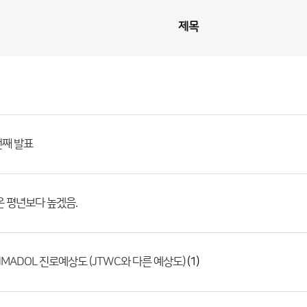
제목
번째 발표
온 평년보다 높겠음.
(1)
NMADOL 진로예상도 (JTWC와 다른 예상도)