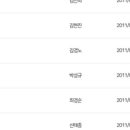
김선희
2011/
김현진
2011/
김경노
2011/
박성규
2011/
최경순
2011/
신태종
2011/