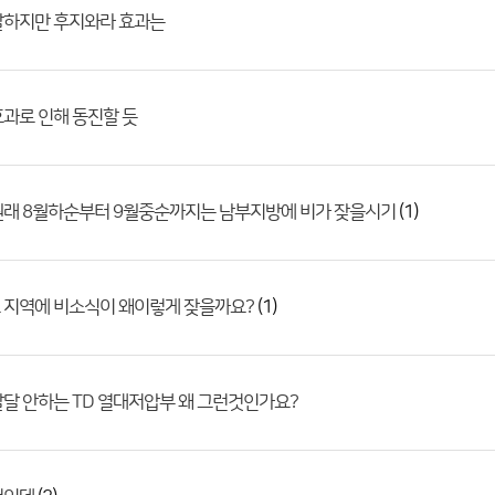
말하지만 후지와라 효과는
과로 인해 동진할 듯
(1)
원래 8월하순부터 9월중순까지는 남부지방에 비가 잦을시기
(1)
 지역에 비소식이 왜이렇게 잦을까요?
달 안하는 TD 열대저압부 왜 그런것인가요?