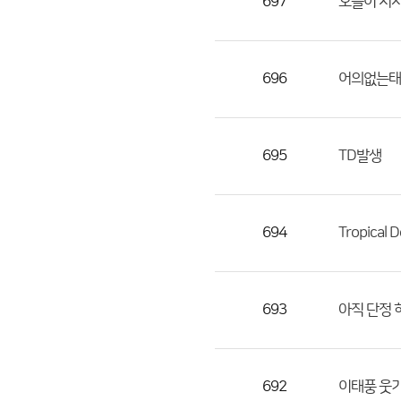
697
오늘이 처
696
어의없는태
695
TD발생
694
Tropical 
693
아직 단정 
692
이태풍 웃기