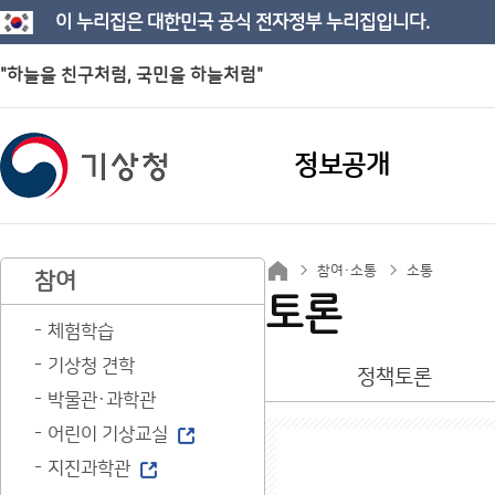
이 누리집은 대한민국 공식 전자정부 누리집입니다.
"하늘을 친구처럼, 국민을 하늘처럼"
정보공개
참여·소통
소통
참여
토론
체험학습
기상청 견학
정책토론
박물관·과학관
어린이 기상교실
지진과학관