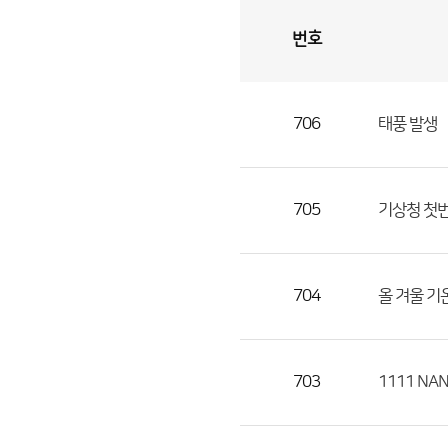
번호
자
유
토
론
게
시
판
706
태풍 발생
자
유
토
론
705
기상청 첫
게
시
판
704
올 겨울 기
으
로
번
703
1111 NA
호,
제