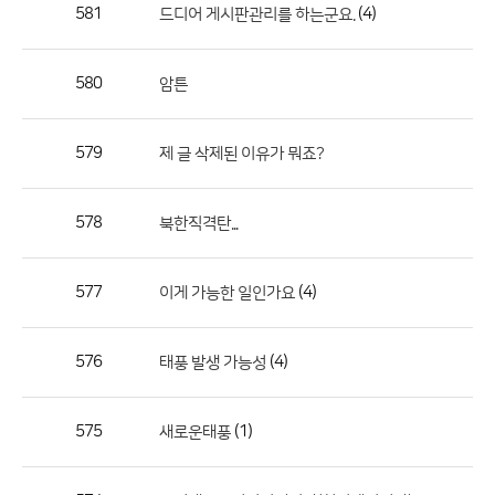
작
581
(4)
드디어 게시판관리를 하는군요.
성
자,
580
암튼
등
록
일
579
제 글 삭제된 이유가 뭐죠?
의
정
578
북한직격탄...
보
를
577
(4)
이게 가능한 일인가요
제
공
합
576
(4)
태풍 발생 가능성
니
다.
575
(1)
새로운태풍