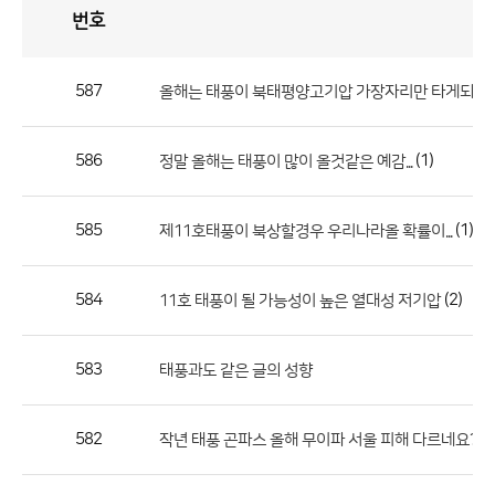
번호
자
유
토
론
게
시
판
587
올해는 태풍이 북태평양고기압 가장자리만 타게되면...
자
유
586
(1)
정말 올해는 태풍이 많이 올것같은 예감...
토
론
게
585
(1)
제11호태풍이 북상할경우 우리나라올 확률이...
시
판
584
(2)
11호 태풍이 될 가능성이 높은 열대성 저기압
으
로
583
태풍과도 같은 글의 성향
번
호,
제
582
(2
작년 태풍 곤파스 올해 무이파 서울 피해 다르네요?
목,