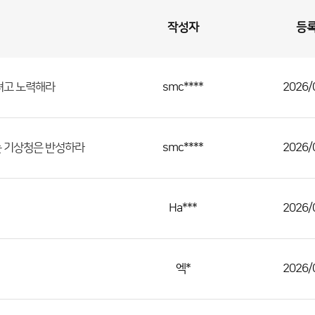
작성자
등
smc****
2026/
려고 노력해라
smc****
2026/
는 기상청은 반성하라
Ha***
2026/
엑*
2026/