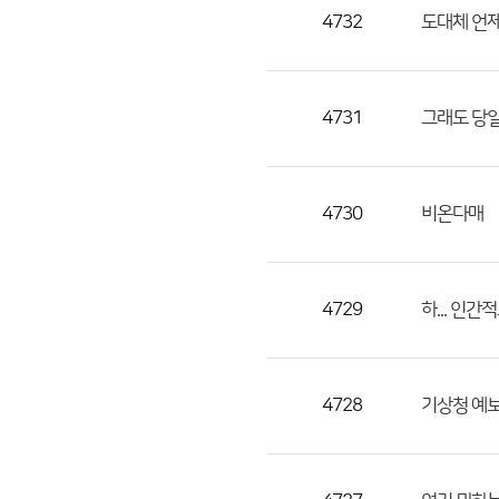
목,
4732
도대체 언
작
성
자,
4731
그래도 당일
등
록
일
4730
비온다매
의
정
보
를
4729
하... 인
제
공
합
4728
기상청 예
니
다.