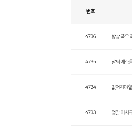
번호
자
유
토
론
게
시
판
4736
항상 폭우 
자
유
토
론
4735
날씨 예측을
게
시
판
4734
없어져야할
으
로
번
4733
정말 어처
호,
제