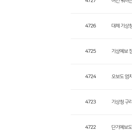
4727
여긴 뭐하
4726
대체 기상
4725
기상예보 정
4724
오보도 염
4723
기상청 구라
4722
단기예보도 