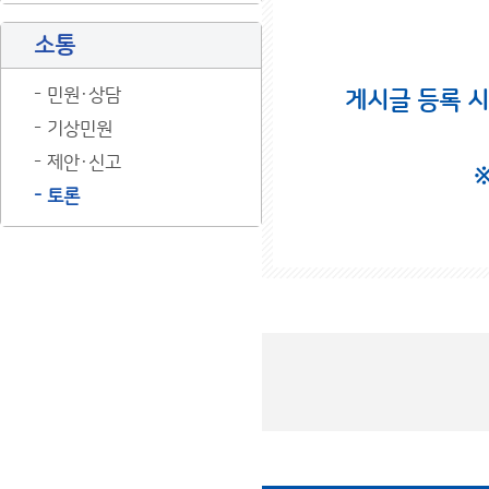
소통
민원·상담
게시글 등록 
기상민원
제안·신고
토론