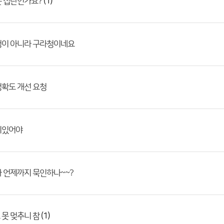
(1)
는 집단인가요?
청이 아니라 구라청이네요
확도 개선 요청
치있어야
 언제까지 묵인하나~~?
(1)
못 멎추니 참