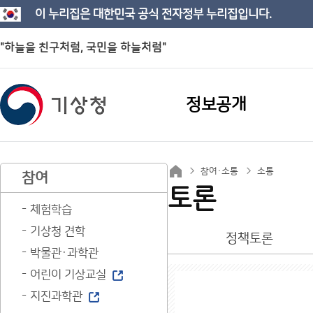
이 누리집은 대한민국 공식 전자정부 누리집입니다.
"하늘을 친구처럼, 국민을 하늘처럼"
정보공개
참여·소통
소통
참여
토론
체험학습
기상청 견학
정책토론
박물관·과학관
어린이 기상교실
지진과학관