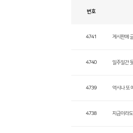
번호
자
유
토
론
게
시
판
4741
게시판에 
자
유
토
론
4740
일주일간 
게
시
판
4739
역시나 또
으
로
번
4738
지금이라도
호,
제