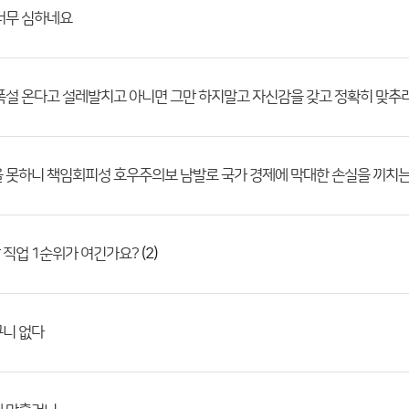
너무 심하네요
폭설 온다고 설레발치고 아니면 그만 하지말고 자신감을 갖고 정확히 맞추
 못하니 책임회피성 호우주의보 남발로 국가 경제에 막대한 손실을 끼치
(2)
 직업 1순위가 여긴가요?
구니 없다