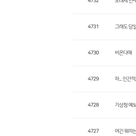
4732
도대체 언
4731
그래도 당일
4730
비온다매
4729
하... 인
4728
기상청 예
4727
여긴 뭐하