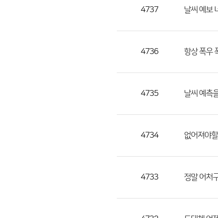
목,
4737
날씨 예보 
작
성
자,
4736
항상 폭우 
등
록
일
4735
날씨 예측을
의
정
보
를
4734
없어져야할
제
공
합
4733
정말 어처
니
다.