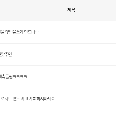
제목
글을 몇번을쓰게 만드나…
못맞추면
 예측틀림ㅋㅋㅋㅋ
 오지도 않는 비 표기를 하지마세요