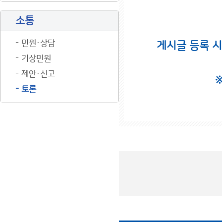
소통
민원·상담
게시글 등록 
기상민원
제안·신고
토론