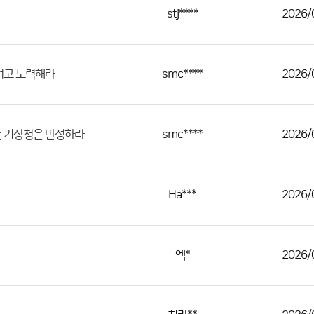
stj****
2026/
smc****
2026/
려고 노력해라
smc****
2026/
는 기상청은 반성하라
Ha***
2026/
엑*
2026/