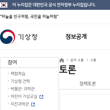
이 누리집은 대한민국 공식 전자정부 누리집입니다.
"하늘을 친구처럼, 국민을 하늘처럼"
정보공개
참여·소통
소통
참여
토론
체험학습
기상청 견학
정책토론
박물관·과학관
어린이 기상교실
지진과학관